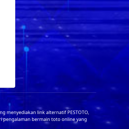
g menyediakan link alternatif PESTOTO,
ri pengalaman bermain toto online yang