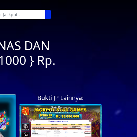
UNAS DAN
1000 } Rp.
Bukti JP Lainnya: