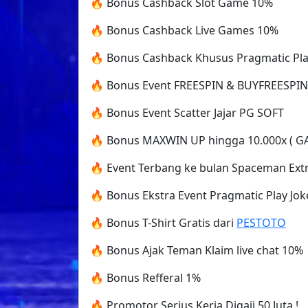
🔥 Bonus Cashback Slot Game 10%
🔥 Bonus Cashback Live Games 10%
🔥 Bonus Cashback Khusus Pragmatic Play
🔥 Bonus Event FREESPIN & BUYFREESPIN
🔥 Bonus Event Scatter Jajar PG SOFT
🔥 Bonus MAXWIN UP hingga 10.000x ( 
🔥 Event Terbang ke bulan Spaceman Ext
🔥 Bonus Ekstra Event Pragmatic Play Jo
🔥 Bonus T-Shirt Gratis dari
PESTOTO
🔥 Bonus Ajak Teman Klaim live chat 10%
🔥 Bonus Refferal 1%
🔥 Promotor Serius Kerja Digaji 50 Juta !