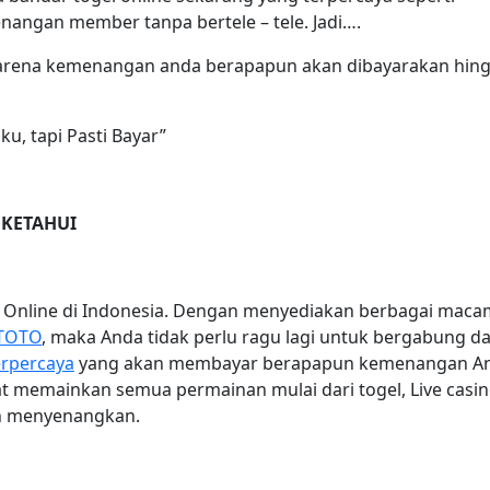
angan member tanpa bertele – tele. Jadi….
rena kemenangan anda berapapun akan dibayarakan hin
u, tapi Pasti Bayar”
 KETAHUI
ot Online di Indonesia. Dengan menyediakan berbagai maca
TOTO
, maka Anda tidak perlu ragu lagi untuk bergabung d
terpercaya
yang akan membayar berapapun kemenangan An
t memainkan semua permainan mulai dari togel, Live casi
an menyenangkan.