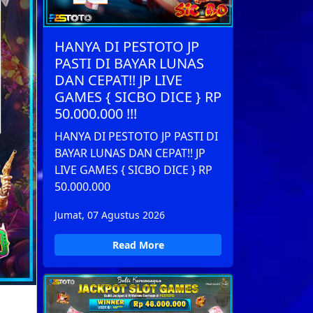
HANYA DI PESTOTO JP
PASTI DI BAYAR LUNAS
DAN CEPAT!! JP LIVE
GAMES { SICBO DICE } RP
50.000.000 !!!
HANYA DI PESTOTO JP PASTI DI
BAYAR LUNAS DAN CEPAT!! JP
LIVE GAMES { SICBO DICE } RP
50.000.000
Jumat, 07 Agustus 2026
Read More