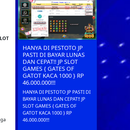
LOT
HANYA DI PESTOTO JP
PASTI DI BAYAR LUNAS
DAN CEPAT!! JP SLOT
GAMES { GATES OF
GATOT KACA 1000 } RP
46.000.000!!!
HANYA DI PESTOTO JP PASTI DI
BAYAR LUNAS DAN CEPAT!! JP
SLOT GAMES { GATES OF
GATOT KACA 1000 } RP
gga
46.000.000!!!