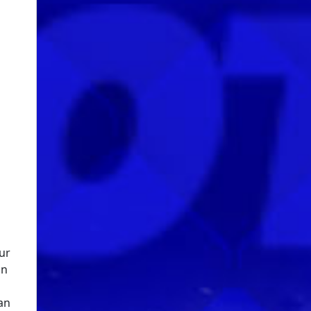
ur
an
an