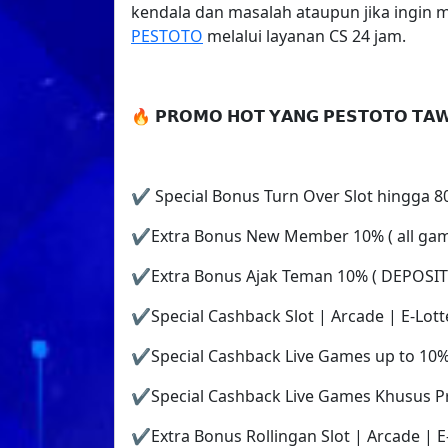
kendala dan masalah ataupun jika ingin m
PESTOTO
melalui layanan CS 24 jam.
🔥 𝗣𝗥𝗢𝗠𝗢 𝗛𝗢𝗧 𝗬𝗔𝗡𝗚 𝗣𝗘𝗦𝗧𝗢𝗧𝗢 𝗧𝗔
✔️ Special Bonus Turn Over Slot hingga 8
✔️Extra Bonus New Member 10% ( all gam
✔️Extra Bonus Ajak Teman 10% ( DEPOSI
✔️Special Cashback Slot | Arcade | E-Lott
✔️Special Cashback Live Games up to 10
✔️Special Cashback Live Games Khusus P
✔️Extra Bonus Rollingan Slot | Arcade | E