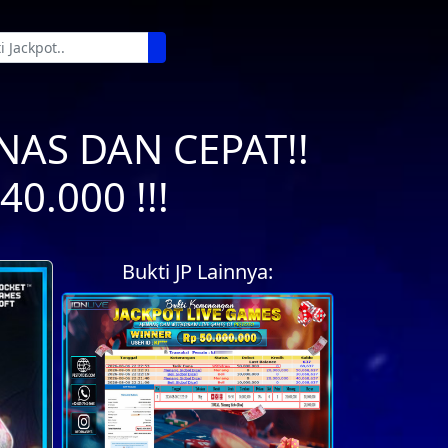
NAS DAN CEPAT!!
0.000 !!!
Bukti JP Lainnya: