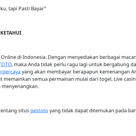
u, tapi Pasti Bayar”
 KETAHUI
ot Online di Indonesia. Dengan menyediakan berbagai maca
TOTO
, maka Anda tidak perlu ragu lagi untuk bergabung d
terpercaya
yang akan membayar berapapun kemenangan An
t memainkan semua permainan mulai dari togel, Live casi
an menyenangkan.
tentang situs
pestoto
yang tidak dapat ditemukan pada ba