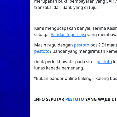
merupakan bukti pembayaran yang SAH / 
transaksi dari Bank yang di tuju.
Kami mengucapakan banyak Terima Kasi
sebagai
Bandar Tepercaya
yang membayar
Masih ragu dengan
pestoto
bos ? Di mana
pestoto
? Bandar yang mengirimkan kemen
tidak perlu khawatir pada situs
pestoto
ka
lunas kepada pemenang.
“Bukan bandar online kaleng – kaleng bosk
INFO SEPUTAR
PESTOTO
YANG WAJIB DI