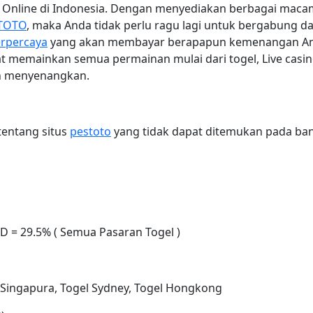
ot Online di Indonesia. Dengan menyediakan berbagai maca
TOTO
, maka Anda tidak perlu ragu lagi untuk bergabung d
terpercaya
yang akan membayar berapapun kemenangan An
t memainkan semua permainan mulai dari togel, Live casi
an menyenangkan.
tentang situs
pestoto
yang tidak dapat ditemukan pada ba
2D = 29.5% ( Semua Pasaran Togel )
l Singapura, Togel Sydney, Togel Hongkong