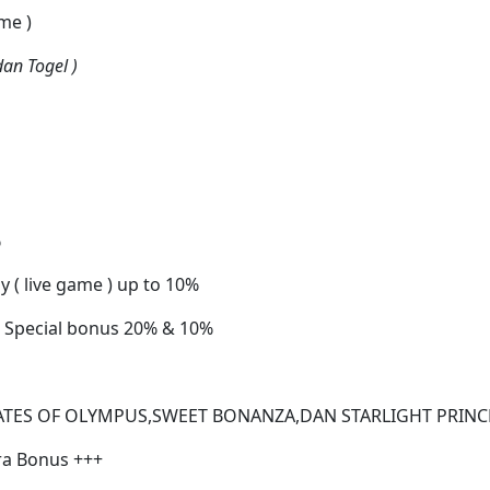
me )
dan Togel )
%
( live game ) up to 10%
 Special bonus 20% & 10%
GATES OF OLYMPUS,SWEET BONANZA,DAN STARLIGHT PRINCE
ra Bonus +++