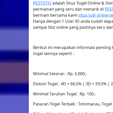
PESTOTO
adalah Situs Togel Online & Sl
permainan yang seru dan menarik di
PES
bermain bersama kami
situs judi online 
Hanya dengan 1 User ID anda sudah dapa
sampai Slot online yang pastinya seru d
Berikut ini merupakan informasi penting 
togel lainnya seperti :
Minimal Setoran : Rp. 5.000,-
Diskon Togel : 4D = 66,5% | 3D = 59,5% | 
Minimal Taruhan Togel : Rp. 100,-
Pasaran Togel Terbaik : Totomacau, Toge