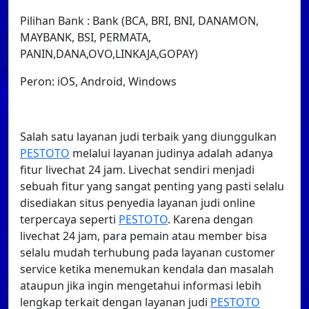
Pilihan Bank : Bank (BCA, BRI, BNI, DANAMON,
MAYBANK, BSI, PERMATA,
PANIN,DANA,OVO,LINKAJA,GOPAY)
Peron: iOS, Android, Windows
Salah satu layanan judi terbaik yang diunggulkan
PESTOTO
melalui layanan judinya adalah adanya
fitur livechat 24 jam. Livechat sendiri menjadi
sebuah fitur yang sangat penting yang pasti selalu
disediakan situs penyedia layanan judi online
terpercaya seperti
PESTOTO
. Karena dengan
livechat 24 jam, para pemain atau member bisa
selalu mudah terhubung pada layanan customer
service ketika menemukan kendala dan masalah
ataupun jika ingin mengetahui informasi lebih
lengkap terkait dengan layanan judi
PESTOTO