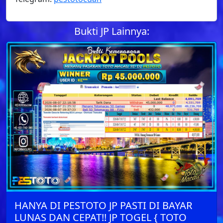
Bukti JP Lainnya:
HANYA DI PESTOTO JP PASTI DI BAYAR
LUNAS DAN CEPAT!! JP TOGEL { TOTO