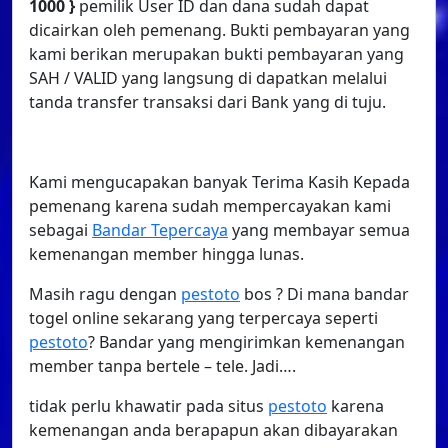
1000 }
pemilik User ID dan dana sudah dapat
dicairkan oleh pemenang. Bukti pembayaran yang
kami berikan merupakan bukti pembayaran yang
SAH / VALID yang langsung di dapatkan melalui
tanda transfer transaksi dari Bank yang di tuju.
Kami mengucapakan banyak Terima Kasih Kepada
pemenang karena sudah mempercayakan kami
sebagai
Bandar Tepercaya
yang membayar semua
kemenangan member hingga lunas.
Masih ragu dengan
pestoto
bos ? Di mana bandar
togel online sekarang yang terpercaya seperti
pestoto
? Bandar yang mengirimkan kemenangan
member tanpa bertele – tele. Jadi….
tidak perlu khawatir pada situs
pestoto
karena
kemenangan anda berapapun akan dibayarakan