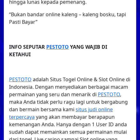
hingga lunas kepada pemenang.
“Bukan bandar online kaleng – kaleng bosku, tapi
Pasti Bayar”
INFO SEPUTAR
PESTOTO
YANG WAJIB DI
KETAHUI
PESTOTO
adalah Situs Togel Online & Slot Online di
Indonesia. Dengan menyediakan berbagai macam
permainan yang seru dan menarik di
PESTOTO
,
maka Anda tidak perlu ragu lagi untuk bergabung
dan bermain bersama kami
situs judi online
terpercaya
yang akan membayar berapapun
kemenangan Anda. Hanya dengan 1 User ID anda
sudah dapat memainkan semua permainan mulai
dari togel, Live casino sampai Slot online yang