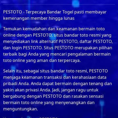
PESTOTO - Terpecaya Bandar Togel pasti membayar
kemenangan member hingga lunas
Temukan kemudahan dan keamanan bermain toto
online dengan PESTOTO, situs bandar toto resmi yang
menyediakan link alternatif PESTOTO, daftar PESTOTO,
dan login PESTOTO. Situs PESTOTO merupakan pilihan
terbaik bagi Anda yang mencari pengalaman bermain
toto online yang aman dan terpercaya.
Selain itu, sebagai situs bandar toto resmi, PESTOTO
menjaga keamanan transaksi dan kerahasiaan data
pribadi Anda. Anda dapat bermain dengan tenang dan
yakin akan privasi Anda. Jadi, jangan ragu untuk
bergabung dengan PESTOTO dan rasakan sensasi
bermain toto online yang menyenangkan dan
menguntungkan.