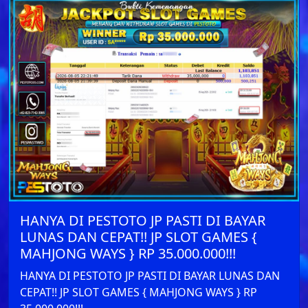
HANYA DI PESTOTO JP PASTI DI BAYAR
LUNAS DAN CEPAT!! JP SLOT GAMES {
MAHJONG WAYS } RP 35.000.000!!!
HANYA DI PESTOTO JP PASTI DI BAYAR LUNAS DAN
CEPAT!! JP SLOT GAMES { MAHJONG WAYS } RP