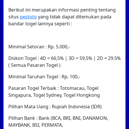
Berikut ini merupakan informasi penting tentang
situs
pestoto
yang tidak dapat ditemukan pada
bandar togel lainnya seperti :
Minimal Setoran : Rp. 5.000,-
Diskon Togel : 4D = 66,5% | 3D = 59,5% | 2D = 29.5%
( Semua Pasaran Togel )
Minimal Taruhan Togel : Rp. 100,-
Pasaran Togel Terbaik : Totomacau, Togel
Singapura, Togel Sydney, Togel Hongkong
Pilihan Mata Uang : Rupiah Indonesia (IDR)
Pilihan Bank : Bank (BCA, BRI, BNI, DANAMON,
MAYBANK, BSI, PERMATA,