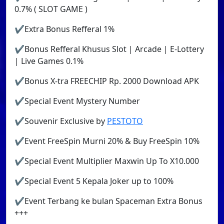
0.7% ( SLOT GAME )
✔️Extra Bonus Refferal 1%
✔️Bonus Refferal Khusus Slot | Arcade | E-Lottery
| Live Games 0.1%
✔️Bonus X-tra FREECHIP Rp. 2000 Download APK
✔️Special Event Mystery Number
✔️Souvenir Exclusive by
PESTOTO
✔️Event FreeSpin Murni 20% & Buy FreeSpin 10%
✔️Special Event Multiplier Maxwin Up To X10.000
✔️Special Event 5 Kepala Joker up to 100%
✔️Event Terbang ke bulan Spaceman Extra Bonus
+++