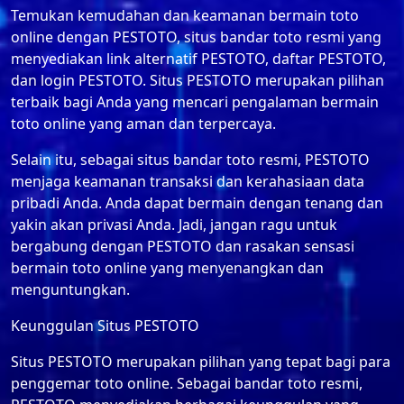
Temukan kemudahan dan keamanan bermain toto
online dengan PESTOTO, situs bandar toto resmi yang
menyediakan link alternatif PESTOTO, daftar PESTOTO,
dan login PESTOTO. Situs PESTOTO merupakan pilihan
terbaik bagi Anda yang mencari pengalaman bermain
toto online yang aman dan terpercaya.
Selain itu, sebagai situs bandar toto resmi, PESTOTO
menjaga keamanan transaksi dan kerahasiaan data
pribadi Anda. Anda dapat bermain dengan tenang dan
yakin akan privasi Anda. Jadi, jangan ragu untuk
bergabung dengan PESTOTO dan rasakan sensasi
bermain toto online yang menyenangkan dan
menguntungkan.
Keunggulan Situs PESTOTO
Situs PESTOTO merupakan pilihan yang tepat bagi para
penggemar toto online. Sebagai bandar toto resmi,