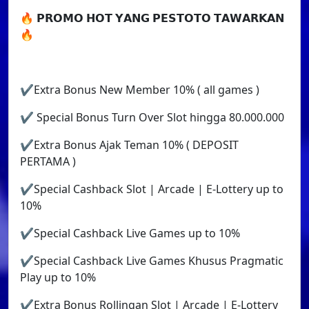
🔥 𝗣𝗥𝗢𝗠𝗢 𝗛𝗢𝗧 𝗬𝗔𝗡𝗚 𝗣𝗘𝗦𝗧𝗢𝗧𝗢 𝗧𝗔𝗪𝗔𝗥𝗞𝗔𝗡
🔥
✔️Extra Bonus New Member 10% ( all games )
✔️ Special Bonus Turn Over Slot hingga 80.000.000
✔️Extra Bonus Ajak Teman 10% ( DEPOSIT
PERTAMA )
✔️Special Cashback Slot | Arcade | E-Lottery up to
10%
✔️Special Cashback Live Games up to 10%
✔️Special Cashback Live Games Khusus Pragmatic
Play up to 10%
✔️Extra Bonus Rollingan Slot | Arcade | E-Lottery