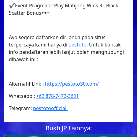
✔️Event Pragmatic Play Mahjong Wins 3 - Black
Scatter Bonus+++
Ayo segera daftarkan diri anda pada situs
terpercaya kami hanya di
pestoto
. Untuk kontak
info pendaftaran lebih lanjut boleh menghubungi
dibawah ini :
Alternatif Link :
https://pestoto30.com/
Whatsapp :
+62 878-7472-3691
Telegram:
pestotoofficiall
Bukti JP Lainnya: