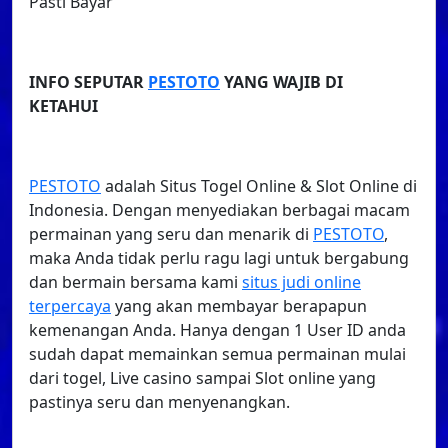
Pasti Bayar”
INFO SEPUTAR
PESTOTO
YANG WAJIB DI
KETAHUI
PESTOTO
adalah Situs Togel Online & Slot Online di
Indonesia. Dengan menyediakan berbagai macam
permainan yang seru dan menarik di
PESTOTO
,
maka Anda tidak perlu ragu lagi untuk bergabung
dan bermain bersama kami
situs judi online
terpercaya
yang akan membayar berapapun
kemenangan Anda. Hanya dengan 1 User ID anda
sudah dapat memainkan semua permainan mulai
dari togel, Live casino sampai Slot online yang
pastinya seru dan menyenangkan.