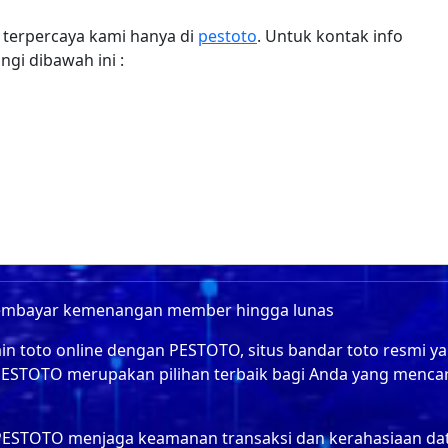
s terpercaya kami hanya di
pestoto
. Untuk kontak info
gi dibawah ini :
membayar kemenangan member hingga lunas
oto online dengan PESTOTO, situs bandar toto resmi yan
 PESTOTO merupakan pilihan terbaik bagi Anda yang menca
mi, PESTOTO menjaga keamanan transaksi dan kerahasiaan da