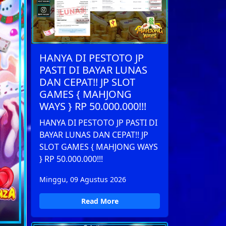
HANYA DI PESTOTO JP
PASTI DI BAYAR LUNAS
DAN CEPAT!! JP SLOT
GAMES { MAHJONG
WAYS } RP 50.000.000!!!
HANYA DI PESTOTO JP PASTI DI
BAYAR LUNAS DAN CEPAT!! JP
SLOT GAMES { MAHJONG WAYS
} RP 50.000.000!!!
Minggu, 09 Agustus 2026
Read More