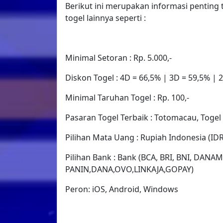
Berikut ini merupakan informasi penting 
togel lainnya seperti :
Minimal Setoran : Rp. 5.000,-
Diskon Togel : 4D = 66,5% | 3D = 59,5% | 
Minimal Taruhan Togel : Rp. 100,-
Pasaran Togel Terbaik : Totomacau, Toge
Pilihan Mata Uang : Rupiah Indonesia (IDR
Pilihan Bank : Bank (BCA, BRI, BNI, DAN
PANIN,DANA,OVO,LINKAJA,GOPAY)
Peron: iOS, Android, Windows