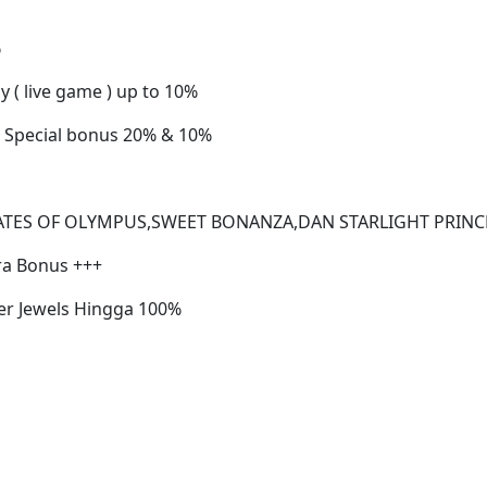
%
( live game ) up to 10%
 Special bonus 20% & 10%
GATES OF OLYMPUS,SWEET BONANZA,DAN STARLIGHT PRINCE
ra Bonus +++
ker Jewels Hingga 100%