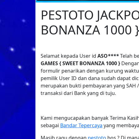
PESTOTO JACKPO
BONANZA 1000 } 
Selamat kepada User id
ASO
****
Telah b
GAMES { SWEET BONANZA 1000 }
Dengan
formulir penarikan dengan kurung waktu 
pemilik User ID dan dana sudah dapat di
merupakan bukti pembayaran yang SAH / 
transaksi dari Bank yang di tuju.
Kami mengucapakan banyak Terima Kasi
sebagai
Bandar Tepercaya
yang membayar
Masih ragu dengan
pestoto
bos ? Di mana