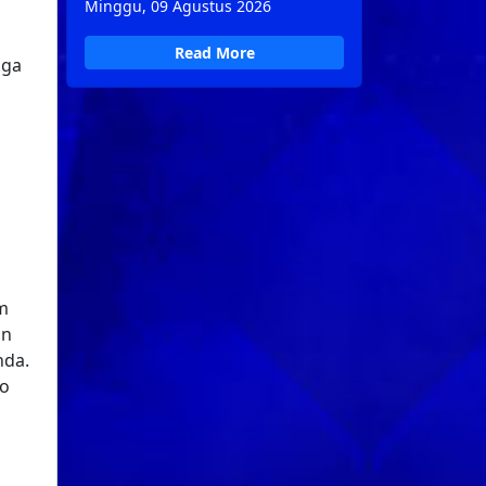
Minggu, 09 Agustus 2026
Read More
gga
m
an
da.
no