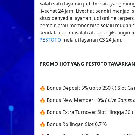
Salah satu layanan judi terbaik yang diu
livechat 24 jam. Livechat sendiri menjadi 
situs penyedia layanan judi online terper
pemain atau member bisa selalu mudah 
kendala dan masalah ataupun jika ingin m
PESTOTO
melalui layanan CS 24 jam.
PROMO HOT YANG PESTOTO TAWARKAN
🔥 Bonus Deposit 5% up to 250K ( Slot Ga
🔥 Bonus New Member 10%
( Live Games 
🔥 Bonus Extra Turnover Slot Hingga 30jt
🔥 Bonus Rollingan Slot 0.7 %