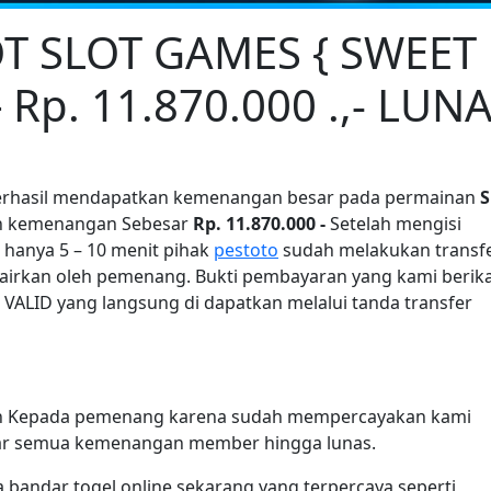
T SLOT GAMES { SWEET
Rp. 11.870.000 .,- LUN
erhasil mendapatkan kemenangan besar pada permainan
S
 kemenangan Sebesar
Rp. 11.870.000 -
Setelah mengisi
hanya 5 – 10 menit pihak
pestoto
sudah melakukan transfe
cairkan oleh pemenang. Bukti pembayaran yang kami berik
VALID yang langsung di dapatkan melalui tanda transfer
h Kepada pemenang karena sudah mempercayakan kami
 semua kemenangan member hingga lunas.
 bandar togel online sekarang yang terpercaya seperti