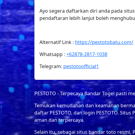
Ayo segera daftarkan diri anda pada situ
pendaftaran lebih lanjut boleh menghubun
Alternatif Link :
https://pestotobatu.com/
Whatsapp :
+62878-2817-1038
Telegram:
pestotoofficial1
PESTOTO - Terpecaya Bandar Togel pasti 
Temukan kemudahan dan keamanan bermain t
daftar PESTOTO, dan login PESTOTO. Situs
aman dan terpercaya.
Selain itu, sebagai situs bandar toto res