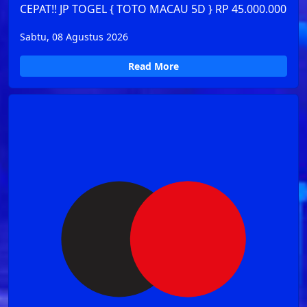
CEPAT!! JP TOGEL { TOTO MACAU 5D } RP 45.000.000
Sabtu, 08 Agustus 2026
Read More