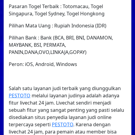
Pasaran Togel Terbaik : Totomacau, Togel
Singapura, Togel Sydney, Togel Hongkong
Pilihan Mata Uang : Rupiah Indonesia (IDR)
Pilihan Bank : Bank (BCA, BRI, BNI, DANAMON,
MAYBANK, BSI, PERMATA,
PANIN,DANA,OVO,LINKAJA,GOPAY)
Peron: iOS, Android, Windows
Salah satu layanan judi terbaik yang diunggulkan
PESTOTO
melalui layanan judinya adalah adanya
fitur livechat 24 jam. Livechat sendiri menjadi
sebuah fitur yang sangat penting yang pasti selalu
disediakan situs penyedia layanan judi online
terpercaya seperti
PESTOTO
. Karena dengan
livechat 24 jam, para pemain atau member bisa