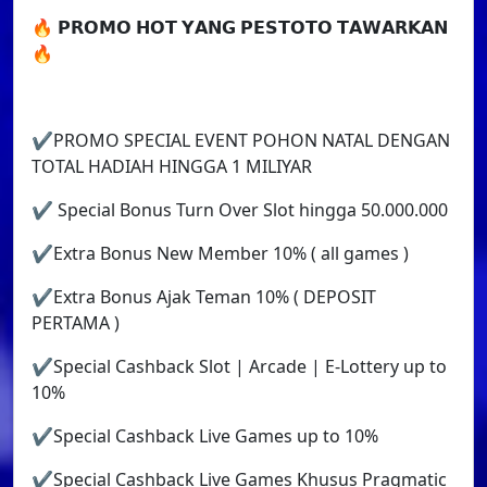
🔥 𝗣𝗥𝗢𝗠𝗢 𝗛𝗢𝗧 𝗬𝗔𝗡𝗚 𝗣𝗘𝗦𝗧𝗢𝗧𝗢 𝗧𝗔𝗪𝗔𝗥𝗞𝗔𝗡
🔥
✔️PROMO SPECIAL EVENT POHON NATAL DENGAN
TOTAL HADIAH HINGGA 1 MILIYAR
✔️ Special Bonus Turn Over Slot hingga 50.000.000
✔️Extra Bonus New Member 10% ( all games )
✔️Extra Bonus Ajak Teman 10% ( DEPOSIT
PERTAMA )
✔️Special Cashback Slot | Arcade | E-Lottery up to
10%
✔️Special Cashback Live Games up to 10%
✔️Special Cashback Live Games Khusus Pragmatic