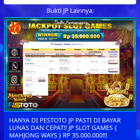
Bukti JP Lainnya:
HANYA DI PESTOTO JP PASTI DI BAYAR
LUNAS DAN CEPAT!! JP SLOT GAMES {
MAHJONG WAYS } RP 35.000.000!!!