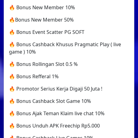
🔥 Bonus New Member 10%
🔥Bonus New Member 50%
🔥 Bonus Event Scatter PG SOFT
🔥 Bonus Cashback Khusus Pragmatic Play ( live
game ) 10%
🔥 Bonus Rollingan Slot 0.5 %
🔥 Bonus Refferal 1%
🔥 Promotor Serius Kerja Digaji 50 Juta !
🔥 Bonus Cashback Slot Game 10%
🔥 Bonus Ajak Teman Klaim live chat 10%
🔥 Bonus Unduh APK Freechip Rp5.000
🔥 Bonus Cashback Live Games 10%