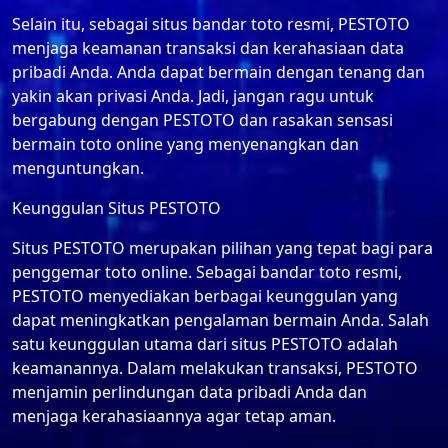
Selain itu, sebagai situs bandar toto resmi, PESTOTO
menjaga keamanan transaksi dan kerahasiaan data
pribadi Anda. Anda dapat bermain dengan tenang dan
yakin akan privasi Anda. Jadi, jangan ragu untuk
bergabung dengan PESTOTO dan rasakan sensasi
bermain toto online yang menyenangkan dan
menguntungkan.
Keunggulan Situs PESTOTO
Situs PESTOTO merupakan pilihan yang tepat bagi para
penggemar toto online. Sebagai bandar toto resmi,
PESTOTO menyediakan berbagai keunggulan yang
dapat meningkatkan pengalaman bermain Anda. Salah
satu keunggulan utama dari situs PESTOTO adalah
keamanannya. Dalam melakukan transaksi, PESTOTO
menjamin perlindungan data pribadi Anda dan
menjaga kerahasiaannya agar tetap aman.