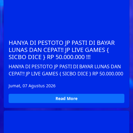
HANYA DI PESTOTO JP PASTI DI BAYAR
LUNAS DAN CEPAT!! JP LIVE GAMES {
SICBO DICE } RP 50.000.000 !!!
HANYA DI PESTOTO JP PASTI DI BAYAR LUNAS DAN
CEPAT!! JP LIVE GAMES { SICBO DICE } RP 50.000.000
Jumat, 07 Agustus 2026
Read More