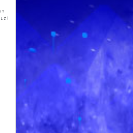
an
judi