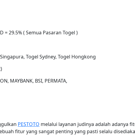
2D = 29.5% ( Semua Pasaran Togel )
l Singapura, Togel Sydney, Togel Hongkong
)
AMON, MAYBANK, BSI, PERMATA,
nggulkan
PESTOTO
melalui layanan judinya adalah adanya fit
sebuah fitur yang sangat penting yang pasti selalu disediak