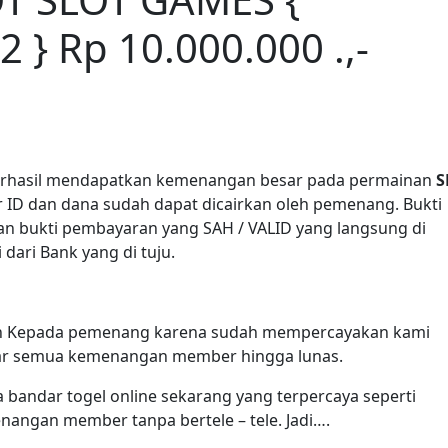
} Rp 10.000.000 .,-
erhasil mendapatkan kemenangan besar pada permainan
S
r ID dan dana sudah dapat dicairkan oleh pemenang. Bukti
n bukti pembayaran yang SAH / VALID yang langsung di
 dari Bank yang di tuju.
h Kepada pemenang karena sudah mempercayakan kami
 semua kemenangan member hingga lunas.
 bandar togel online sekarang yang terpercaya seperti
angan member tanpa bertele – tele. Jadi….