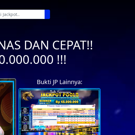
NAS DAN CEPAT!!
.000.000 !!!
Bukti JP Lainnya: