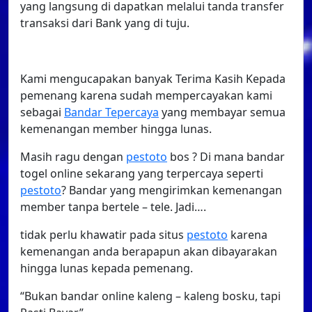
yang langsung di dapatkan melalui tanda transfer
transaksi dari Bank yang di tuju.
Kami mengucapakan banyak Terima Kasih Kepada
pemenang karena sudah mempercayakan kami
sebagai
Bandar Tepercaya
yang membayar semua
kemenangan member hingga lunas.
Masih ragu dengan
pestoto
bos ? Di mana bandar
togel online sekarang yang terpercaya seperti
pestoto
? Bandar yang mengirimkan kemenangan
member tanpa bertele – tele. Jadi….
tidak perlu khawatir pada situs
pestoto
karena
kemenangan anda berapapun akan dibayarakan
hingga lunas kepada pemenang.
“Bukan bandar online kaleng – kaleng bosku, tapi