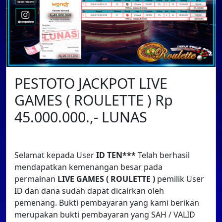
PESTOTO JACKPOT LIVE
GAMES ( ROULETTE ) Rp
45.000.000.,- LUNAS
Selamat kepada User
ID TEN***
Telah berhasil
mendapatkan kemenangan besar pada
permainan
LIVE GAMES ( ROULETTE )
pemilik User
ID dan dana sudah dapat dicairkan oleh
pemenang. Bukti pembayaran yang kami berikan
merupakan bukti pembayaran yang SAH / VALID