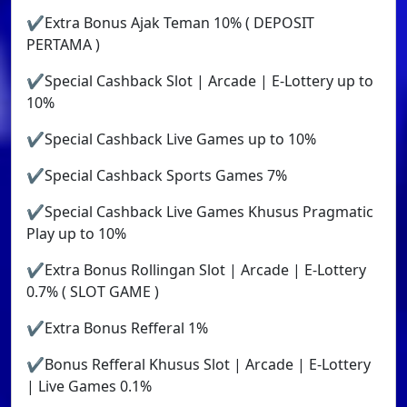
✔️Extra Bonus Ajak Teman 10% ( DEPOSIT
PERTAMA )
✔️Special Cashback Slot | Arcade | E-Lottery up to
10%
✔️Special Cashback Live Games up to 10%
✔️Special Cashback Sports Games 7%
✔️Special Cashback Live Games Khusus Pragmatic
Play up to 10%
✔️Extra Bonus Rollingan Slot | Arcade | E-Lottery
0.7% ( SLOT GAME )
✔️Extra Bonus Refferal 1%
✔️Bonus Refferal Khusus Slot | Arcade | E-Lottery
| Live Games 0.1%