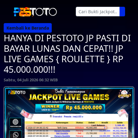
Kembali ke Beranda
HANYA DI PESTOTO JP PASTI DI
BAYAR LUNAS DAN CEPAT!! JP
LIVE GAMES { ROULETTE } RP
45.000.000!!!
Sabtu, 04 Juli 2026 06:32 WIB