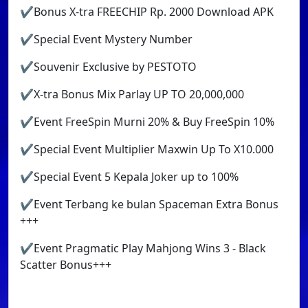
✔️Bonus X-tra FREECHIP Rp. 2000 Download APK
✔️Special Event Mystery Number
✔️Souvenir Exclusive by PESTOTO
✔️X-tra Bonus Mix Parlay UP TO 20,000,000
✔️Event FreeSpin Murni 20% & Buy FreeSpin 10%
✔️Special Event Multiplier Maxwin Up To X10.000
✔️Special Event 5 Kepala Joker up to 100%
✔️Event Terbang ke bulan Spaceman Extra Bonus
+++
✔️Event Pragmatic Play Mahjong Wins 3 - Black
Scatter Bonus+++