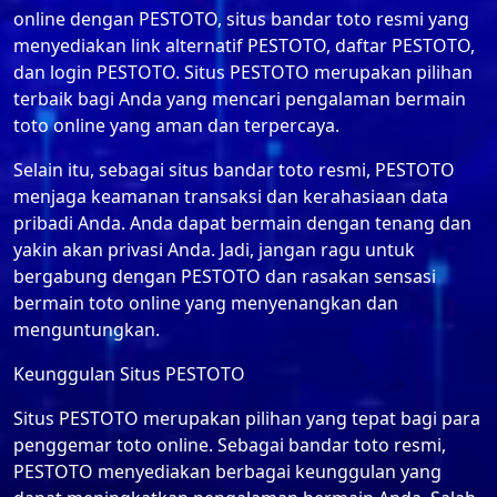
online dengan PESTOTO, situs bandar toto resmi yang
menyediakan link alternatif PESTOTO, daftar PESTOTO,
dan login PESTOTO. Situs PESTOTO merupakan pilihan
terbaik bagi Anda yang mencari pengalaman bermain
toto online yang aman dan terpercaya.
Selain itu, sebagai situs bandar toto resmi, PESTOTO
menjaga keamanan transaksi dan kerahasiaan data
pribadi Anda. Anda dapat bermain dengan tenang dan
yakin akan privasi Anda. Jadi, jangan ragu untuk
bergabung dengan PESTOTO dan rasakan sensasi
bermain toto online yang menyenangkan dan
menguntungkan.
Keunggulan Situs PESTOTO
Situs PESTOTO merupakan pilihan yang tepat bagi para
penggemar toto online. Sebagai bandar toto resmi,
PESTOTO menyediakan berbagai keunggulan yang