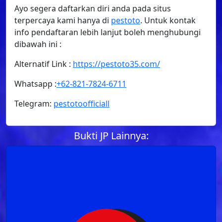
Ayo segera daftarkan diri anda pada situs
terpercaya kami hanya di
pestoto
. Untuk kontak
info pendaftaran lebih lanjut boleh menghubungi
dibawah ini :
Alternatif Link :
https://pestoto35.com/
Whatsapp :
+62-821-7824-6711
Telegram:
pestotoofficiall
Bukti JP Lainnya: