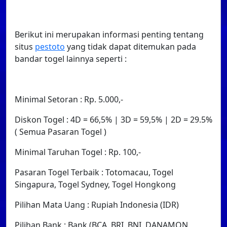
Berikut ini merupakan informasi penting tentang
situs
pestoto
yang tidak dapat ditemukan pada
bandar togel lainnya seperti :
Minimal Setoran : Rp. 5.000,-
Diskon Togel : 4D = 66,5% | 3D = 59,5% | 2D = 29.5%
( Semua Pasaran Togel )
Minimal Taruhan Togel : Rp. 100,-
Pasaran Togel Terbaik : Totomacau, Togel
Singapura, Togel Sydney, Togel Hongkong
Pilihan Mata Uang : Rupiah Indonesia (IDR)
Pilihan Bank : Bank (BCA, BRI, BNI, DANAMON,