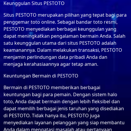
Keunggulan Situs PESTOTO
Situs PESTOTO merupakan pilihan yang tepat bagi para
penggemar toto online. Sebagai bandar toto resmi,
PESTOTO menyediakan berbagai keunggulan yang
dapat meningkatkan pengalaman bermain Anda. Salah
satu keunggulan utama dari situs PESTOTO adalah
keamanannya. Dalam melakukan transaksi, PESTOTO
menjamin perlindungan data pribadi Anda dan
menjaga kerahasiaannya agar tetap aman.
Keuntungan Bermain di PESTOTO
Bermain di PESTOTO memberikan berbagai
keuntungan bagi para pemain. Dengan sistem halo
toto, Anda dapat bermain dengan lebih fleksibel dan
dapat memilih berbagai jenis taruhan yang disediakan
di PESTOTO. Tidak hanya itu, PESTOTO juga
menyediakan layanan pelanggan yang siap membantu
Anda dalam mengatasi masalah atau pertanyaan