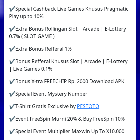
✔️Special Cashback Live Games Khusus Pragmatic
Play up to 10%
✔️Extra Bonus Rollingan Slot | Arcade | E-Lottery
0.7% ( SLOT GAME )
✔️Extra Bonus Refferal 1%
✔️Bonus Refferal Khusus Slot | Arcade | E-Lottery
| Live Games 0.1%
✔️Bonus X-tra FREECHIP Rp. 2000 Download APK
✔️Special Event Mystery Number
✔️T-Shirt Gratis Exclusive by
PESTOTO
✔️Event FreeSpin Murni 20% & Buy FreeSpin 10%
✔️Special Event Multiplier Maxwin Up To X10.000