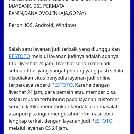
MAYBANK, BSI, PERMATA,
PANIN,DANA,OVO,LINKAJA,GOPAY)
Peron: iOS, Android, Windows
Salah satu layanan judi terbaik yang diunggulkan
PESTOTO
melalui layanan judinya adalah adanya
fitur livechat 24 jam. Livechat sendiri menjadi
sebuah fitur yang sangat penting yang pasti selalu
disediakan situs penyedia layanan judi online
terpercaya seperti
PESTOTO
. Karena dengan
livechat 24 jam, para pemain atau member bisa
selalu mudah terhubung pada layanan customer
service ketika menemukan kendala dan masalah
ataupun jika ingin mengetahui informasi lebih
lengkap terkait dengan layanan judi
PESTOTO
melalui layanan CS 24 jam.