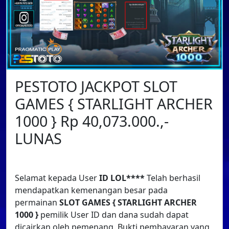
PESTOTO JACKPOT SLOT
GAMES { STARLIGHT ARCHER
1000 } Rp 40,073.000.,-
LUNAS
Selamat kepada User
ID LOL****
Telah berhasil
mendapatkan kemenangan besar pada
permainan
SLOT GAMES { STARLIGHT ARCHER
1000 }
pemilik User ID dan dana sudah dapat
dicairkan oleh pemenang. Bukti pembayaran yang