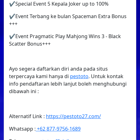
✔️Special Event 5 Kepala Joker up to 100%
✔️Event Terbang ke bulan Spaceman Extra Bonus
+++
✔️Event Pragmatic Play Mahjong Wins 3 - Black
Scatter Bonus+++
Ayo segera daftarkan diri anda pada situs
terpercaya kami hanya di
pestoto
. Untuk kontak
info pendaftaran lebih lanjut boleh menghubungi
dibawah ini :
Alternatif Link :
https://pestoto27.com/
Whatsapp :
+62 877-9756-1689