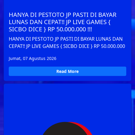
HANYA DI PESTOTO JP PASTI DI BAYAR
LUNAS DAN CEPAT!! JP LIVE GAMES {
SICBO DICE } RP 50.000.000 !!!
HANYA DI PESTOTO JP PASTI DI BAYAR LUNAS DAN
CEPAT!! JP LIVE GAMES { SICBO DICE } RP 50.000.000
Jumat, 07 Agustus 2026
Read More