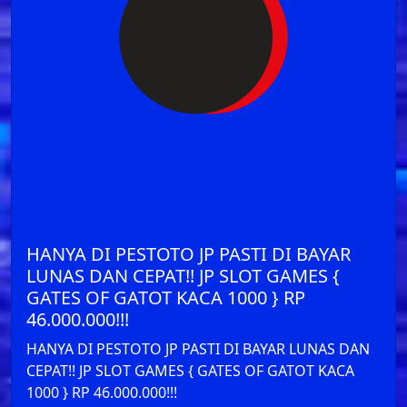
HANYA DI PESTOTO JP PASTI DI BAYAR
LUNAS DAN CEPAT!! JP SLOT GAMES {
GATES OF GATOT KACA 1000 } RP
46.000.000!!!
HANYA DI PESTOTO JP PASTI DI BAYAR LUNAS DAN
CEPAT!! JP SLOT GAMES { GATES OF GATOT KACA
1000 } RP 46.000.000!!!