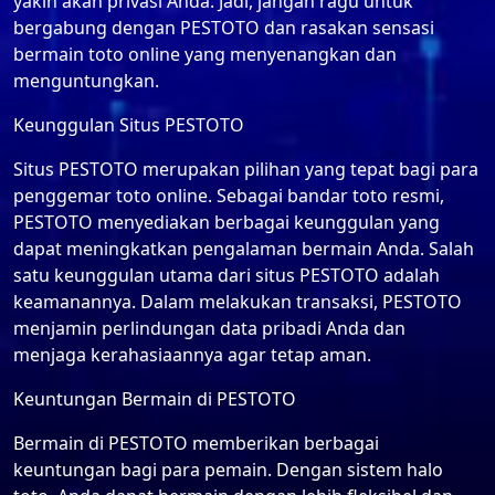
yakin akan privasi Anda. Jadi, jangan ragu untuk
bergabung dengan PESTOTO dan rasakan sensasi
bermain toto online yang menyenangkan dan
menguntungkan.
Keunggulan Situs PESTOTO
Situs PESTOTO merupakan pilihan yang tepat bagi para
penggemar toto online. Sebagai bandar toto resmi,
PESTOTO menyediakan berbagai keunggulan yang
dapat meningkatkan pengalaman bermain Anda. Salah
satu keunggulan utama dari situs PESTOTO adalah
keamanannya. Dalam melakukan transaksi, PESTOTO
menjamin perlindungan data pribadi Anda dan
menjaga kerahasiaannya agar tetap aman.
Keuntungan Bermain di PESTOTO
Bermain di PESTOTO memberikan berbagai
keuntungan bagi para pemain. Dengan sistem halo