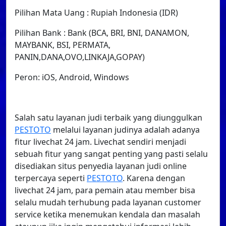
Pilihan Mata Uang : Rupiah Indonesia (IDR)
Pilihan Bank : Bank (BCA, BRI, BNI, DANAMON,
MAYBANK, BSI, PERMATA,
PANIN,DANA,OVO,LINKAJA,GOPAY)
Peron: iOS, Android, Windows
Salah satu layanan judi terbaik yang diunggulkan
PESTOTO
melalui layanan judinya adalah adanya
fitur livechat 24 jam. Livechat sendiri menjadi
sebuah fitur yang sangat penting yang pasti selalu
disediakan situs penyedia layanan judi online
terpercaya seperti
PESTOTO
. Karena dengan
livechat 24 jam, para pemain atau member bisa
selalu mudah terhubung pada layanan customer
service ketika menemukan kendala dan masalah