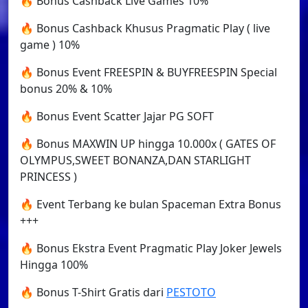
🔥 Bonus Cashback Live Games 10%
🔥 Bonus Cashback Khusus Pragmatic Play ( live
game ) 10%
🔥 Bonus Event FREESPIN & BUYFREESPIN Special
bonus 20% & 10%
🔥 Bonus Event Scatter Jajar PG SOFT
🔥 Bonus MAXWIN UP hingga 10.000x ( GATES OF
OLYMPUS,SWEET BONANZA,DAN STARLIGHT
PRINCESS )
🔥 Event Terbang ke bulan Spaceman Extra Bonus
+++
🔥 Bonus Ekstra Event Pragmatic Play Joker Jewels
Hingga 100%
🔥 Bonus T-Shirt Gratis dari
PESTOTO