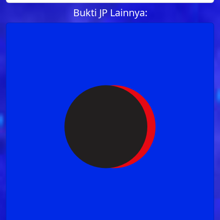
Bukti JP Lainnya: