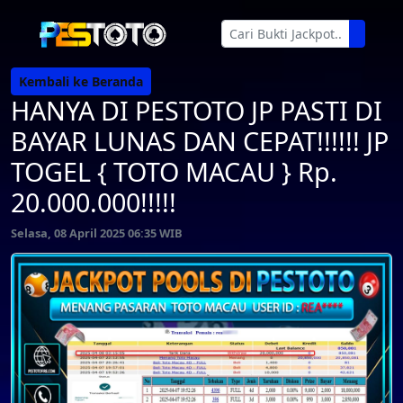
Kembali ke Beranda
HANYA DI PESTOTO JP PASTI DI
BAYAR LUNAS DAN CEPAT!!!!!! JP
TOGEL { TOTO MACAU } Rp.
20.000.000!!!!!
Selasa, 08 April 2025 06:35 WIB