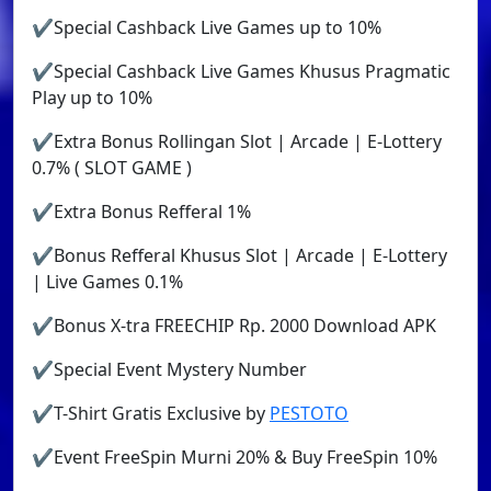
✔️Special Cashback Live Games up to 10%
✔️Special Cashback Live Games Khusus Pragmatic
Play up to 10%
✔️Extra Bonus Rollingan Slot | Arcade | E-Lottery
0.7% ( SLOT GAME )
✔️Extra Bonus Refferal 1%
✔️Bonus Refferal Khusus Slot | Arcade | E-Lottery
| Live Games 0.1%
✔️Bonus X-tra FREECHIP Rp. 2000 Download APK
✔️Special Event Mystery Number
✔️T-Shirt Gratis Exclusive by
PESTOTO
✔️Event FreeSpin Murni 20% & Buy FreeSpin 10%