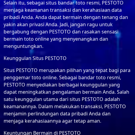
Selain itu, sebagai situs bandar toto resmi, PESTOTO
menjaga keamanan transaksi dan kerahasiaan data
pribadi Anda. Anda dapat bermain dengan tenang dan
yakin akan privasi Anda. Jadi, jangan ragu untuk
bergabung dengan PESTOTO dan rasakan sensasi
bermain toto online yang menyenangkan dan
menguntungkan.
Keunggulan Situs PESTOTO
Situs PESTOTO merupakan pilihan yang tepat bagi para
penggemar toto online. Sebagai bandar toto resmi,
PESTOTO menyediakan berbagai keunggulan yang
dapat meningkatkan pengalaman bermain Anda. Salah
satu keunggulan utama dari situs PESTOTO adalah
keamanannya. Dalam melakukan transaksi, PESTOTO
menjamin perlindungan data pribadi Anda dan
menjaga kerahasiaannya agar tetap aman.
Keuntungan Bermain di PESTOTO