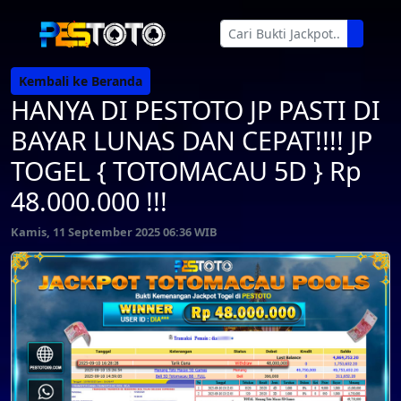
Kembali ke Beranda
HANYA DI PESTOTO JP PASTI DI
BAYAR LUNAS DAN CEPAT!!!! JP
TOGEL { TOTOMACAU 5D } Rp
48.000.000 !!!
Kamis, 11 September 2025 06:36 WIB