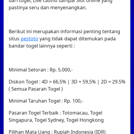
dari togel, Live casino sampai Slot online yang
pastinya seru dan menyenangkan.
Berikut ini merupakan informasi penting tentang
situs
pestoto
yang tidak dapat ditemukan pada
bandar togel lainnya seperti :
Minimal Setoran : Rp. 5.000,-
Diskon Togel : 4D = 66,5% | 3D = 59,5% | 2D = 29.5%
( Semua Pasaran Togel )
Minimal Taruhan Togel : Rp. 100,-
Pasaran Togel Terbaik : Totomacau, Togel
Singapura, Togel Sydney, Togel Hongkong
Pilihan Mata Uang : Rupiah Indonesia (IDR)