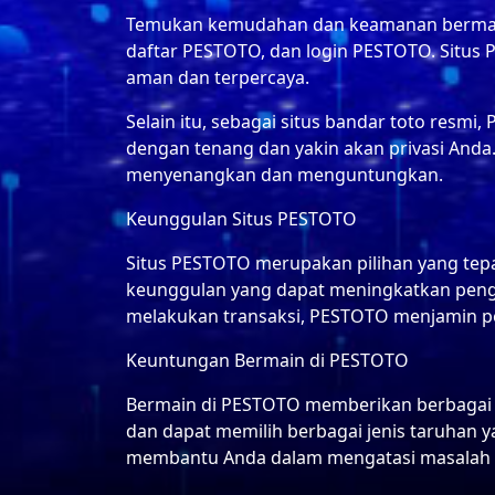
Temukan kemudahan dan keamanan bermain t
daftar PESTOTO, dan login PESTOTO. Situs
aman dan terpercaya.
Selain itu, sebagai situs bandar toto res
dengan tenang dan yakin akan privasi Anda
menyenangkan dan menguntungkan.
Keunggulan Situs PESTOTO
Situs PESTOTO merupakan pilihan yang tep
keunggulan yang dapat meningkatkan peng
melakukan transaksi, PESTOTO menjamin pe
Keuntungan Bermain di PESTOTO
Bermain di PESTOTO memberikan berbagai k
dan dapat memilih berbagai jenis taruhan 
membantu Anda dalam mengatasi masalah at