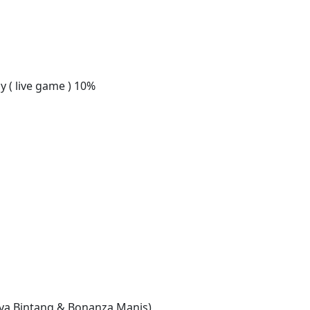
 ( live game ) 10%
aya Bintang & Bonanza Manis)