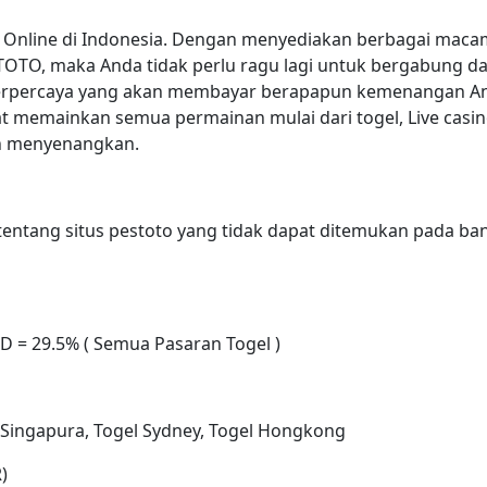
ot Online di Indonesia. Dengan menyediakan berbagai maca
TOTO, maka Anda tidak perlu ragu lagi untuk bergabung d
 terpercaya yang akan membayar berapapun kemenangan A
t memainkan semua permainan mulai dari togel, Live casi
an menyenangkan.
 tentang situs pestoto yang tidak dapat ditemukan pada ba
2D = 29.5% ( Semua Pasaran Togel )
l Singapura, Togel Sydney, Togel Hongkong
)