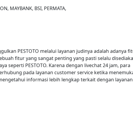
AMON, MAYBANK, BSI, PERMATA,
nggulkan PESTOTO melalui layanan judinya adalah adanya fit
sebuah fitur yang sangat penting yang pasti selalu disediak
caya seperti PESTOTO. Karena dengan livechat 24 jam, para
terhubung pada layanan customer service ketika menemuk
engetahui informasi lebih lengkap terkait dengan layanan 