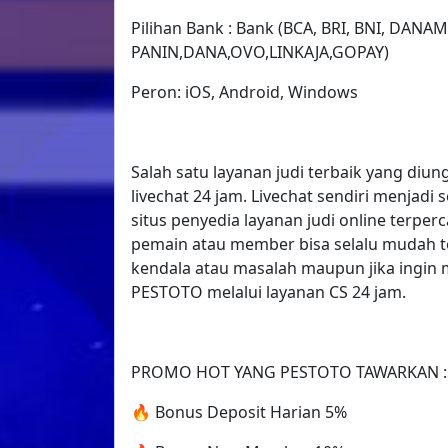
Pilihan Bank : Bank (BCA, BRI, BNI, DAN
PANIN,DANA,OVO,LINKAJA,GOPAY)
Peron: iOS, Android, Windows
Salah satu layanan judi terbaik yang diu
livechat 24 jam. Livechat sendiri menjadi 
situs penyedia layanan judi online terper
pemain atau member bisa selalu mudah 
kendala atau masalah maupun jika ingin m
PESTOTO melalui layanan CS 24 jam.
PROMO HOT YANG PESTOTO TAWARKAN :
🔥 Bonus Deposit Harian 5%