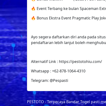
🔥 Event Terbang ke bulan Spaceman Ext
🔥 Bonus Ekstra Event Pragmatic Play Jo
Ayo segera daftarkan diri anda pada situ
pendaftaran lebih lanjut boleh menghubun
Alternatif Link : https://pestotohiu.com/
Whatsapp : +62-878-1064-4310
Telegram: @Pespasti
PESTOTO - Terpecaya Bandar Togel pasti 