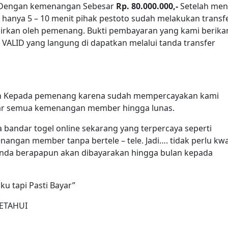
Dengan kemenangan Sebesar
Rp. 80.000.000,-
Setelah men
hanya 5 – 10 menit pihak pestoto sudah melakukan transf
airkan oleh pemenang. Bukti pembayaran yang kami berika
VALID yang langung di dapatkan melalui tanda transfer
h Kepada pemenang karena sudah mempercayakan kami
ar semua kemenangan member hingga lunas.
 bandar togel online sekarang yang terpercaya seperti
ngan member tanpa bertele – tele. Jadi…. tidak perlu kwa
anda berapapun akan dibayarakan hingga bulan kepada
ku tapi Pasti Bayar”
KETAHUI