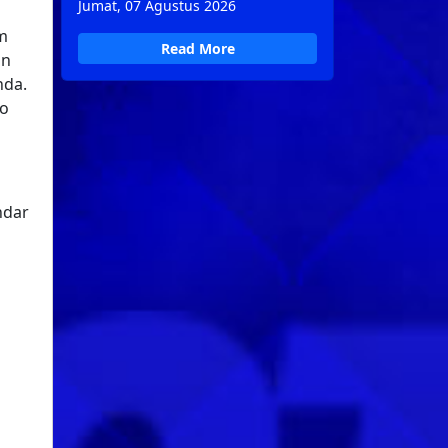
Jumat, 07 Agustus 2026
m
Read More
an
nda.
no
ndar