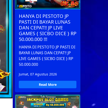
HANYA DI PESTOTO JP
PASTI DI BAYAR LUNAS
DAN CEPAT!! JP LIVE
GAMES { SICBO DICE } RP
50.000.000 !!!
HANYA DI PESTOTO JP PASTI DI
BAYAR LUNAS DAN CEPAT!! JP
LIVE GAMES { SICBO DICE } RP
50.000.000
Jumat, 07 Agustus 2026
Read More