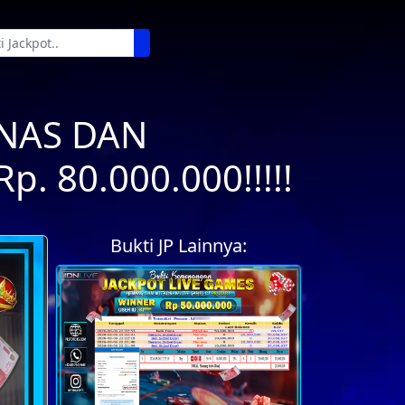
UNAS DAN
p. 80.000.000!!!!!
Bukti JP Lainnya: