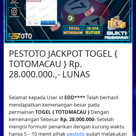
PESTOTO JACKPOT TOGEL {
TOTOMACAU } Rp.
28.000.000.,- LUNAS
Selamat kepada User id
EDD****
Telah berhasil
mendapatkan kemenangan besar pada
permainan
TOGEL { TOTOMACAU }
Dengan
kemenangan Sebesar
Rp. 28.000.000-
Setelah
mengisi formulir penarikan dengan kurung waktu
hanya 5 – 10 menit pihak
pestoto
sudah melakukan