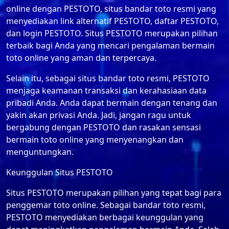
online dengan PESTOTO, situs bandar toto resmi yang
menyediakan link alternatif PESTOTO, daftar PESTOTO,
dan login PESTOTO. Situs PESTOTO merupakan pilihan
terbaik bagi Anda yang mencari pengalaman bermain
toto online yang aman dan terpercaya.
Selain itu, sebagai situs bandar toto resmi, PESTOTO
menjaga keamanan transaksi dan kerahasiaan data
pribadi Anda. Anda dapat bermain dengan tenang dan
yakin akan privasi Anda. Jadi, jangan ragu untuk
bergabung dengan PESTOTO dan rasakan sensasi
bermain toto online yang menyenangkan dan
menguntungkan.
Keunggulan Situs PESTOTO
Situs PESTOTO merupakan pilihan yang tepat bagi para
penggemar toto online. Sebagai bandar toto resmi,
PESTOTO menyediakan berbagai keunggulan yang