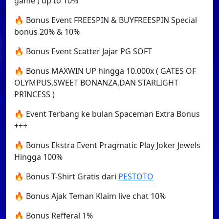
game ) up to 10%
🔥 Bonus Event FREESPIN & BUYFREESPIN Special
bonus 20% & 10%
🔥 Bonus Event Scatter Jajar PG SOFT
🔥 Bonus MAXWIN UP hingga 10.000x ( GATES OF
OLYMPUS,SWEET BONANZA,DAN STARLIGHT
PRINCESS )
🔥 Event Terbang ke bulan Spaceman Extra Bonus
+++
🔥 Bonus Ekstra Event Pragmatic Play Joker Jewels
Hingga 100%
🔥 Bonus T-Shirt Gratis dari
PESTOTO
🔥 Bonus Ajak Teman Klaim live chat 10%
🔥 Bonus Refferal 1%