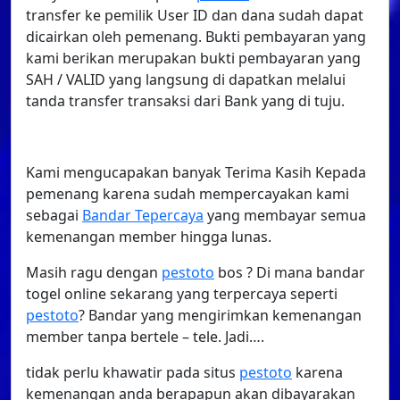
transfer ke pemilik User ID dan dana sudah dapat
dicairkan oleh pemenang. Bukti pembayaran yang
kami berikan merupakan bukti pembayaran yang
SAH / VALID yang langsung di dapatkan melalui
tanda transfer transaksi dari Bank yang di tuju.
Kami mengucapakan banyak Terima Kasih Kepada
pemenang karena sudah mempercayakan kami
sebagai
Bandar Tepercaya
yang membayar semua
kemenangan member hingga lunas.
Masih ragu dengan
pestoto
bos ? Di mana bandar
togel online sekarang yang terpercaya seperti
pestoto
? Bandar yang mengirimkan kemenangan
member tanpa bertele – tele. Jadi….
tidak perlu khawatir pada situs
pestoto
karena
kemenangan anda berapapun akan dibayarakan