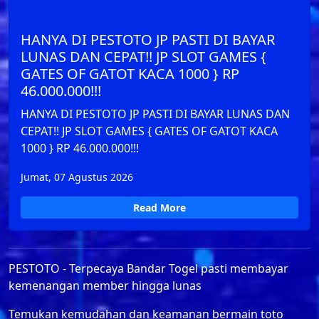
HANYA DI PESTOTO JP PASTI DI BAYAR
LUNAS DAN CEPAT!! JP SLOT GAMES {
GATES OF GATOT KACA 1000 } RP
46.000.000!!!
HANYA DI PESTOTO JP PASTI DI BAYAR LUNAS DAN
CEPAT!! JP SLOT GAMES { GATES OF GATOT KACA
1000 } RP 46.000.000!!!
Jumat, 07 Agustus 2026
Read More
PESTOTO - Terpecaya Bandar Togel pasti membayar
kemenangan member hingga lunas
Temukan kemudahan dan keamanan bermain toto