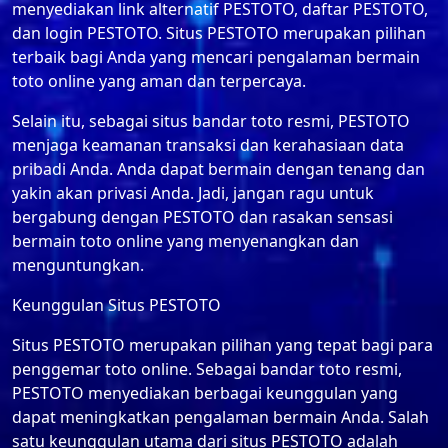
menyediakan link alternatif PESTOTO, daftar PESTOTO,
dan login PESTOTO. Situs PESTOTO merupakan pilihan
terbaik bagi Anda yang mencari pengalaman bermain
toto online yang aman dan terpercaya.
Selain itu, sebagai situs bandar toto resmi, PESTOTO
menjaga keamanan transaksi dan kerahasiaan data
pribadi Anda. Anda dapat bermain dengan tenang dan
yakin akan privasi Anda. Jadi, jangan ragu untuk
bergabung dengan PESTOTO dan rasakan sensasi
bermain toto online yang menyenangkan dan
menguntungkan.
Keunggulan Situs PESTOTO
Situs PESTOTO merupakan pilihan yang tepat bagi para
penggemar toto online. Sebagai bandar toto resmi,
PESTOTO menyediakan berbagai keunggulan yang
dapat meningkatkan pengalaman bermain Anda. Salah
satu keunggulan utama dari situs PESTOTO adalah