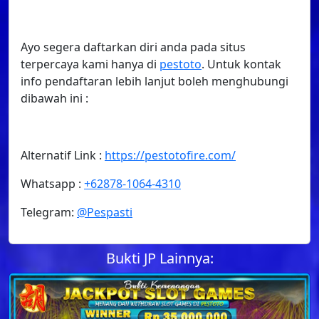
Ayo segera daftarkan diri anda pada situs
terpercaya kami hanya di
pestoto
. Untuk kontak
info pendaftaran lebih lanjut boleh menghubungi
dibawah ini :
Alternatif Link :
https://pestotofire.com/
Whatsapp :
+62878-1064-4310
Telegram:
@Pespasti
Bukti JP Lainnya: