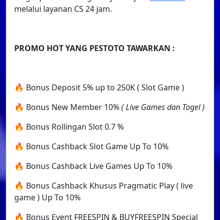
melalui layanan CS 24 jam.
PROMO HOT YANG PESTOTO TAWARKAN :
🔥 Bonus Deposit 5% up to 250K ( Slot Game )
🔥 Bonus New Member 10%
( Live Games dan Togel )
🔥 Bonus Rollingan Slot 0.7 %
🔥 Bonus Cashback Slot Game Up To 10%
🔥 Bonus Cashback Live Games Up To 10%
🔥 Bonus Cashback Khusus Pragmatic Play ( live
game ) Up To 10%
🔥 Bonus Event FREESPIN & BUYFREESPIN Special