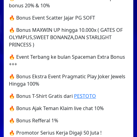
bonus 20% & 10%
🔥 Bonus Event Scatter Jajar PG SOFT
🔥 Bonus MAXWIN UP hingga 10.000x ( GATES OF
OLYMPUS,SWEET BONANZA,DAN STARLIGHT
PRINCESS )
🔥 Event Terbang ke bulan Spaceman Extra Bonus
+++
🔥 Bonus Ekstra Event Pragmatic Play Joker Jewels
Hingga 100%
🔥 Bonus T-Shirt Gratis dari
PESTOTO
🔥 Bonus Ajak Teman Klaim live chat 10%
🔥 Bonus Refferal 1%
🔥 Promotor Serius Kerja Digaji 50 Juta !