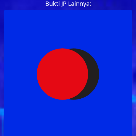
Bukti JP Lainnya: