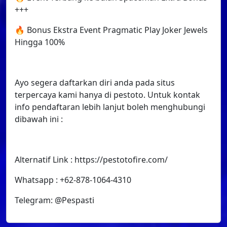
+++
🔥 Bonus Ekstra Event Pragmatic Play Joker Jewels
Hingga 100%
Ayo segera daftarkan diri anda pada situs
terpercaya kami hanya di pestoto. Untuk kontak
info pendaftaran lebih lanjut boleh menghubungi
dibawah ini :
Alternatif Link : https://pestotofire.com/
Whatsapp : +62-878-1064-4310
Telegram: @Pespasti