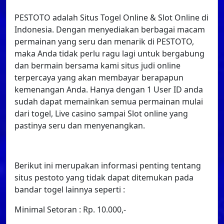
PESTOTO adalah Situs Togel Online & Slot Online di
Indonesia. Dengan menyediakan berbagai macam
permainan yang seru dan menarik di PESTOTO,
maka Anda tidak perlu ragu lagi untuk bergabung
dan bermain bersama kami situs judi online
terpercaya yang akan membayar berapapun
kemenangan Anda. Hanya dengan 1 User ID anda
sudah dapat memainkan semua permainan mulai
dari togel, Live casino sampai Slot online yang
pastinya seru dan menyenangkan.
Berikut ini merupakan informasi penting tentang
situs pestoto yang tidak dapat ditemukan pada
bandar togel lainnya seperti :
Minimal Setoran : Rp. 10.000,-