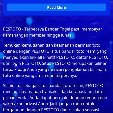
Read More
PESTOTO - Terpecaya Bandar Togel pasti membayar
kemenangan member hingga lunas
Temukan kemudahan dan keamanan bermain toto
online dengan PESTOTO, situs bandar toto resmi yang
menyediakan link alternatif PESTOTO, daftar PESTOTO,
dan login PESTOTO. Situs PESTOTO merupakan pilihan
terbaik bagi Anda yang mencari pengalaman bermain
toto online yang aman dan terpercaya.
Selain itu, sebagai situs bandar toto resmi, PESTOTO
menjaga keamanan transaksi dan kerahasiaan data
pribadi Anda. Anda dapat bermain dengan tenang dan
yakin akan privasi Anda. Jadi, jangan ragu untuk
bergabung dengan PESTOTO dan rasakan sensasi