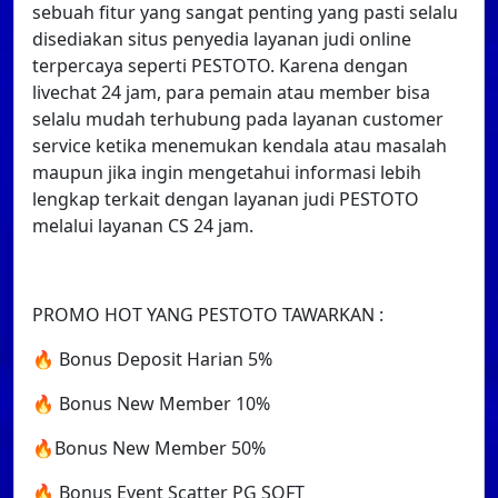
sebuah fitur yang sangat penting yang pasti selalu
disediakan situs penyedia layanan judi online
terpercaya seperti PESTOTO. Karena dengan
livechat 24 jam, para pemain atau member bisa
selalu mudah terhubung pada layanan customer
service ketika menemukan kendala atau masalah
maupun jika ingin mengetahui informasi lebih
lengkap terkait dengan layanan judi PESTOTO
melalui layanan CS 24 jam.
PROMO HOT YANG PESTOTO TAWARKAN :
🔥 Bonus Deposit Harian 5%
🔥 Bonus New Member 10%
🔥Bonus New Member 50%
🔥 Bonus Event Scatter PG SOFT