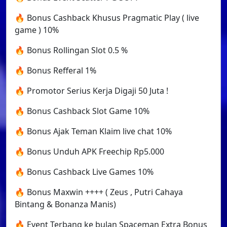
🔥 Bonus Cashback Khusus Pragmatic Play ( live
game ) 10%
🔥 Bonus Rollingan Slot 0.5 %
🔥 Bonus Refferal 1%
🔥 Promotor Serius Kerja Digaji 50 Juta !
🔥 Bonus Cashback Slot Game 10%
🔥 Bonus Ajak Teman Klaim live chat 10%
🔥 Bonus Unduh APK Freechip Rp5.000
🔥 Bonus Cashback Live Games 10%
🔥 Bonus Maxwin ++++ ( Zeus , Putri Cahaya
Bintang & Bonanza Manis)
🔥 Event Terbang ke bulan Spaceman Extra Bonus