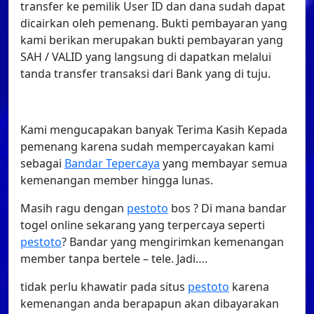
transfer ke pemilik User ID dan dana sudah dapat
dicairkan oleh pemenang. Bukti pembayaran yang
kami berikan merupakan bukti pembayaran yang
SAH / VALID yang langsung di dapatkan melalui
tanda transfer transaksi dari Bank yang di tuju.
Kami mengucapakan banyak Terima Kasih Kepada
pemenang karena sudah mempercayakan kami
sebagai
Bandar Tepercaya
yang membayar semua
kemenangan member hingga lunas.
Masih ragu dengan
pestoto
bos ? Di mana bandar
togel online sekarang yang terpercaya seperti
pestoto
? Bandar yang mengirimkan kemenangan
member tanpa bertele – tele. Jadi….
tidak perlu khawatir pada situs
pestoto
karena
kemenangan anda berapapun akan dibayarakan