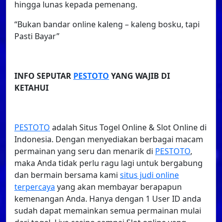
hingga lunas kepada pemenang.
“Bukan bandar online kaleng – kaleng bosku, tapi
Pasti Bayar”
INFO SEPUTAR
PESTOTO
YANG WAJIB DI
KETAHUI
PESTOTO
adalah Situs Togel Online & Slot Online di
Indonesia. Dengan menyediakan berbagai macam
permainan yang seru dan menarik di
PESTOTO
,
maka Anda tidak perlu ragu lagi untuk bergabung
dan bermain bersama kami
situs judi online
terpercaya
yang akan membayar berapapun
kemenangan Anda. Hanya dengan 1 User ID anda
sudah dapat memainkan semua permainan mulai