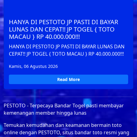
HANYA DI PESTOTO JP PASTI DI BAYAR
LUNAS DAN CEPAT!! JP TOGEL { TOTO
MACAU } RP 40.000.000!!!
HANYA DI PESTOTO JP PASTI DI BAYAR LUNAS DAN
CEPAT!! JP TOGEL { TOTO MACAU } RP 40.000.000!!!
Kamis, 06 Agustus 2026
Read More
PESTOTO - Terpecaya Bandar Togel pasti membayar
kemenangan member hingga lunas
Temukan kemudahan dan keamanan bermain toto
online dengan PESTOTO, situs bandar toto resmi yang