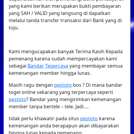
yang kami berikan merupakan bukti pembayaran
yang SAH / VALID yang langsung di dapatkan
melalui tanda transfer transaksi dari Bank yang di
tuju.
Kami mengucapakan banyak Terima Kasih Kepada
pemenang karena sudah mempercayakan kami
sebagai
Bandar Tepercaya
yang membayar semua
kemenangan member hingga lunas.
Masih ragu dengan
pestoto
bos ? Di mana bandar
togel online sekarang yang terpercaya seperti
pestoto
? Bandar yang mengirimkan kemenangan
member tanpa bertele – tele. Jadi….
tidak perlu khawatir pada situs
pestoto
karena
kemenangan anda berapapun akan dibayarakan
hingga lunas kepada pemenang.