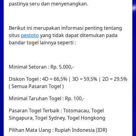
pastinya seru dan menyenangkan.
Berikut ini merupakan informasi penting tentang
situs
pestoto
yang tidak dapat ditemukan pada
bandar togel lainnya seperti :
Minimal Setoran : Rp. 5.000,-
Diskon Togel : 4D = 66,5% | 3D = 59,5% | 2D = 29.5%
( Semua Pasaran Togel )
Minimal Taruhan Togel : Rp. 100,-
Pasaran Togel Terbaik : Totomacau, Togel
Singapura, Togel Sydney, Togel Hongkong
Pilihan Mata Uang : Rupiah Indonesia (IDR)