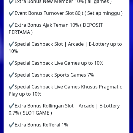
✔️Extra Bonus New Member 10% ( all games )
✔️Event Bonus Turnover Slot 80jt ( Setiap minggu )
✔️Extra Bonus Ajak Teman 10% ( DEPOSIT
PERTAMA )
✔️Special Cashback Slot | Arcade | E-Lottery up to
10%
✔️Special Cashback Live Games up to 10%
✔️Special Cashback Sports Games 7%
✔️Special Cashback Live Games Khusus Pragmatic
Play up to 10%
✔️Extra Bonus Rollingan Slot | Arcade | E-Lottery
0.7% ( SLOT GAME )
✔️Extra Bonus Refferal 1%