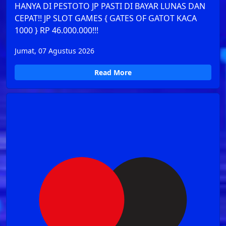
HANYA DI PESTOTO JP PASTI DI BAYAR LUNAS DAN
CEPAT!! JP SLOT GAMES { GATES OF GATOT KACA
1000 } RP 46.000.000!!!
Jumat, 07 Agustus 2026
Read More