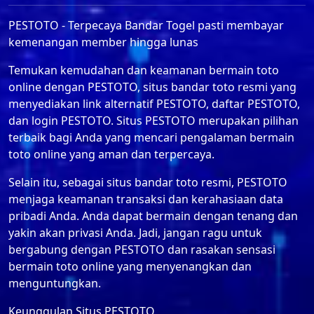
PESTOTO - Terpecaya Bandar Togel pasti membayar
kemenangan member hingga lunas
Temukan kemudahan dan keamanan bermain toto
online dengan PESTOTO, situs bandar toto resmi yang
menyediakan link alternatif PESTOTO, daftar PESTOTO,
dan login PESTOTO. Situs PESTOTO merupakan pilihan
terbaik bagi Anda yang mencari pengalaman bermain
toto online yang aman dan terpercaya.
Selain itu, sebagai situs bandar toto resmi, PESTOTO
menjaga keamanan transaksi dan kerahasiaan data
pribadi Anda. Anda dapat bermain dengan tenang dan
yakin akan privasi Anda. Jadi, jangan ragu untuk
bergabung dengan PESTOTO dan rasakan sensasi
bermain toto online yang menyenangkan dan
menguntungkan.
Keunggulan Situs PESTOTO