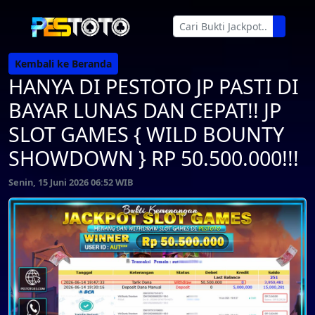
Kembali ke Beranda
HANYA DI PESTOTO JP PASTI DI
BAYAR LUNAS DAN CEPAT!! JP
SLOT GAMES { WILD BOUNTY
SHOWDOWN } RP 50.500.000!!!
Senin, 15 Juni 2026 06:52 WIB