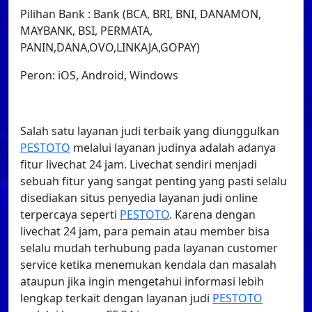
Pilihan Bank : Bank (BCA, BRI, BNI, DANAMON,
MAYBANK, BSI, PERMATA,
PANIN,DANA,OVO,LINKAJA,GOPAY)
Peron: iOS, Android, Windows
Salah satu layanan judi terbaik yang diunggulkan
PESTOTO
melalui layanan judinya adalah adanya
fitur livechat 24 jam. Livechat sendiri menjadi
sebuah fitur yang sangat penting yang pasti selalu
disediakan situs penyedia layanan judi online
terpercaya seperti
PESTOTO
. Karena dengan
livechat 24 jam, para pemain atau member bisa
selalu mudah terhubung pada layanan customer
service ketika menemukan kendala dan masalah
ataupun jika ingin mengetahui informasi lebih
lengkap terkait dengan layanan judi
PESTOTO