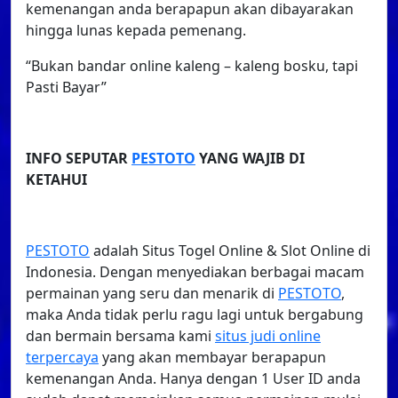
kemenangan anda berapapun akan dibayarakan
hingga lunas kepada pemenang.
“Bukan bandar online kaleng – kaleng bosku, tapi
Pasti Bayar”
INFO SEPUTAR
PESTOTO
YANG WAJIB DI
KETAHUI
PESTOTO
adalah Situs Togel Online & Slot Online di
Indonesia. Dengan menyediakan berbagai macam
permainan yang seru dan menarik di
PESTOTO
,
maka Anda tidak perlu ragu lagi untuk bergabung
dan bermain bersama kami
situs judi online
terpercaya
yang akan membayar berapapun
kemenangan Anda. Hanya dengan 1 User ID anda