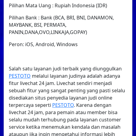
Pilihan Mata Uang : Rupiah Indonesia (IDR)
Pilihan Bank : Bank (BCA, BRI, BNI, DANAMON,
MAYBANK, BSI, PERMATA,
PANIN,DANA,OVO,LINKAJA,GOPAY)
Peron: iOS, Android, Windows
Salah satu layanan judi terbaik yang diunggulkan
PESTOTO
melalui layanan judinya adalah adanya
fitur livechat 24 jam. Livechat sendiri menjadi
sebuah fitur yang sangat penting yang pasti selalu
disediakan situs penyedia layanan judi online
terpercaya seperti
PESTOTO
. Karena dengan
livechat 24 jam, para pemain atau member bisa
selalu mudah terhubung pada layanan customer
service ketika menemukan kendala dan masalah
ataupun jika ingin mengetahui informasi lebih