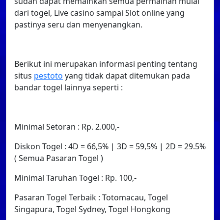
sudah dapat memainkan semua permainan mulai
dari togel, Live casino sampai Slot online yang
pastinya seru dan menyenangkan.
Berikut ini merupakan informasi penting tentang
situs
pestoto
yang tidak dapat ditemukan pada
bandar togel lainnya seperti :
Minimal Setoran : Rp. 2.000,-
Diskon Togel : 4D = 66,5% | 3D = 59,5% | 2D = 29.5%
( Semua Pasaran Togel )
Minimal Taruhan Togel : Rp. 100,-
Pasaran Togel Terbaik : Totomacau, Togel
Singapura, Togel Sydney, Togel Hongkong