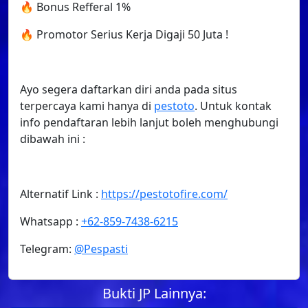
🔥 Bonus Refferal 1%
🔥 Promotor Serius Kerja Digaji 50 Juta !
Ayo segera daftarkan diri anda pada situs
terpercaya kami hanya di
pestoto
. Untuk kontak
info pendaftaran lebih lanjut boleh menghubungi
dibawah ini :
Alternatif Link :
https://pestotofire.com/
Whatsapp :
+62-859-7438-6215
Telegram:
@Pespasti
Bukti JP Lainnya: