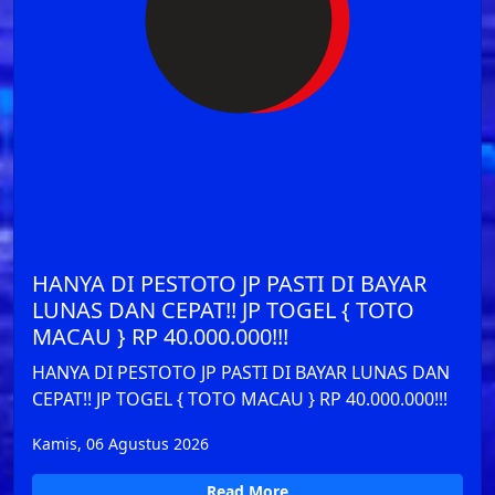
HANYA DI PESTOTO JP PASTI DI BAYAR
LUNAS DAN CEPAT!! JP TOGEL { TOTO
MACAU } RP 40.000.000!!!
HANYA DI PESTOTO JP PASTI DI BAYAR LUNAS DAN
CEPAT!! JP TOGEL { TOTO MACAU } RP 40.000.000!!!
Kamis, 06 Agustus 2026
Read More