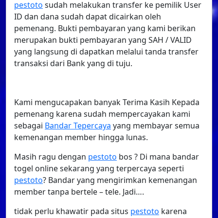
pestoto
sudah melakukan transfer ke pemilik User
ID dan dana sudah dapat dicairkan oleh
pemenang. Bukti pembayaran yang kami berikan
merupakan bukti pembayaran yang SAH / VALID
yang langsung di dapatkan melalui tanda transfer
transaksi dari Bank yang di tuju.
Kami mengucapakan banyak Terima Kasih Kepada
pemenang karena sudah mempercayakan kami
sebagai
Bandar Tepercaya
yang membayar semua
kemenangan member hingga lunas.
Masih ragu dengan
pestoto
bos ? Di mana bandar
togel online sekarang yang terpercaya seperti
pestoto
? Bandar yang mengirimkan kemenangan
member tanpa bertele – tele. Jadi….
tidak perlu khawatir pada situs
pestoto
karena