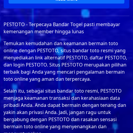
PESTOTO - Terpecaya Bandar Togel pasti membayar
kemenangan member hingga lunas
Temukan kemudahan dan keamanan bermain toto
online dengan PESTOTO, situs bandar toto resmi yang
menyediakan link alternatif PESTOTO, daftar PESTOTO,
dan login PESTOTO. Situs PESTOTO merupakan pilihan
terbaik bagi Anda yang mencari pengalaman bermain
toto online yang aman dan terpercaya.
Selain itu, sebagai situs bandar toto resmi, PESTOTO
menjaga keamanan transaksi dan kerahasiaan data
pribadi Anda. Anda dapat bermain dengan tenang dan
yakin akan privasi Anda. Jadi, jangan ragu untuk
bergabung dengan PESTOTO dan rasakan sensasi
bermain toto online yang menyenangkan dan