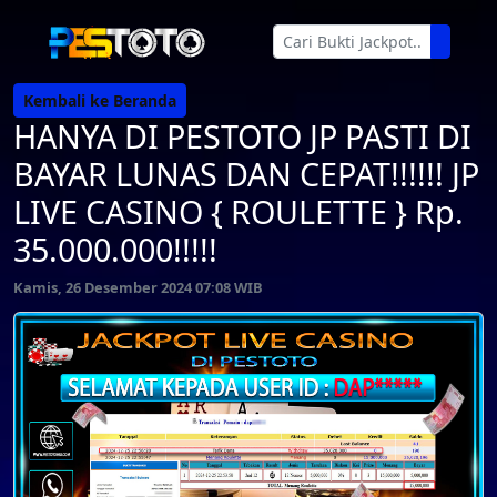
Kembali ke Beranda
HANYA DI PESTOTO JP PASTI DI
BAYAR LUNAS DAN CEPAT!!!!!! JP
LIVE CASINO { ROULETTE } Rp.
35.000.000!!!!!
Kamis, 26 Desember 2024 07:08 WIB