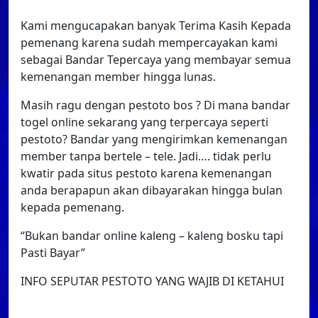
Kami mengucapakan banyak Terima Kasih Kepada
pemenang karena sudah mempercayakan kami
sebagai Bandar Tepercaya yang membayar semua
kemenangan member hingga lunas.
Masih ragu dengan pestoto bos ? Di mana bandar
togel online sekarang yang terpercaya seperti
pestoto? Bandar yang mengirimkan kemenangan
member tanpa bertele – tele. Jadi…. tidak perlu
kwatir pada situs pestoto karena kemenangan
anda berapapun akan dibayarakan hingga bulan
kepada pemenang.
“Bukan bandar online kaleng – kaleng bosku tapi
Pasti Bayar”
INFO SEPUTAR PESTOTO YANG WAJIB DI KETAHUI