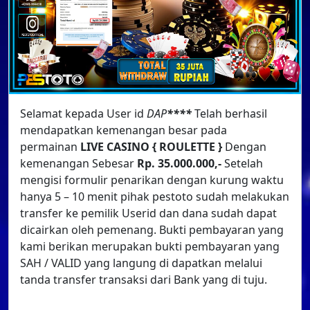
Selamat kepada User id
DAP
****
Telah berhasil
mendapatkan kemenangan besar pada
permainan
LIVE CASINO { ROULETTE }
Dengan
kemenangan Sebesar
Rp. 35.000.000,-
Setelah
mengisi formulir penarikan dengan kurung waktu
hanya 5 – 10 menit pihak pestoto sudah melakukan
transfer ke pemilik Userid dan dana sudah dapat
dicairkan oleh pemenang. Bukti pembayaran yang
kami berikan merupakan bukti pembayaran yang
SAH / VALID yang langung di dapatkan melalui
tanda transfer transaksi dari Bank yang di tuju.