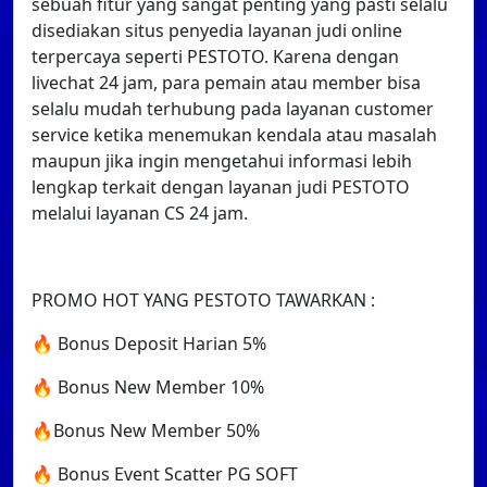
sebuah fitur yang sangat penting yang pasti selalu
disediakan situs penyedia layanan judi online
terpercaya seperti PESTOTO. Karena dengan
livechat 24 jam, para pemain atau member bisa
selalu mudah terhubung pada layanan customer
service ketika menemukan kendala atau masalah
maupun jika ingin mengetahui informasi lebih
lengkap terkait dengan layanan judi PESTOTO
melalui layanan CS 24 jam.
PROMO HOT YANG PESTOTO TAWARKAN :
🔥 Bonus Deposit Harian 5%
🔥 Bonus New Member 10%
🔥Bonus New Member 50%
🔥 Bonus Event Scatter PG SOFT