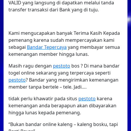
VALID yang langsung di dapatkan melalui tanda
transfer transaksi dari Bank yang di tuju.
Kami mengucapakan banyak Terima Kasih Kepada
pemenang karena sudah mempercayakan kami
sebagai
Bandar Tepercaya
yang membayar semua
kemenangan member hingga lunas.
Masih ragu dengan
pestoto
bos ? Di mana bandar
togel online sekarang yang terpercaya seperti
pestoto
? Bandar yang mengirimkan kemenangan
member tanpa bertele – tele. Jadi….
tidak perlu khawatir pada situs
pestoto
karena
kemenangan anda berapapun akan dibayarakan
hingga lunas kepada pemenang.
“Bukan bandar online kaleng – kaleng bosku, tapi