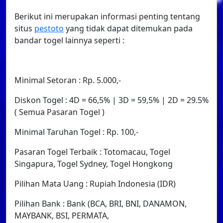
Berikut ini merupakan informasi penting tentang
situs
pestoto
yang tidak dapat ditemukan pada
bandar togel lainnya seperti :
Minimal Setoran : Rp. 5.000,-
Diskon Togel : 4D = 66,5% | 3D = 59,5% | 2D = 29.5%
( Semua Pasaran Togel )
Minimal Taruhan Togel : Rp. 100,-
Pasaran Togel Terbaik : Totomacau, Togel
Singapura, Togel Sydney, Togel Hongkong
Pilihan Mata Uang : Rupiah Indonesia (IDR)
Pilihan Bank : Bank (BCA, BRI, BNI, DANAMON,
MAYBANK, BSI, PERMATA,