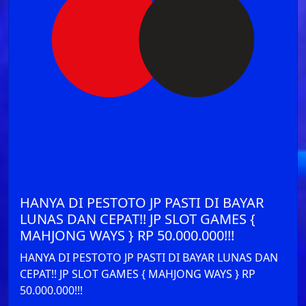
HANYA DI PESTOTO JP PASTI DI BAYAR
LUNAS DAN CEPAT!! JP SLOT GAMES {
MAHJONG WAYS } RP 50.000.000!!!
HANYA DI PESTOTO JP PASTI DI BAYAR LUNAS DAN
CEPAT!! JP SLOT GAMES { MAHJONG WAYS } RP
50.000.000!!!