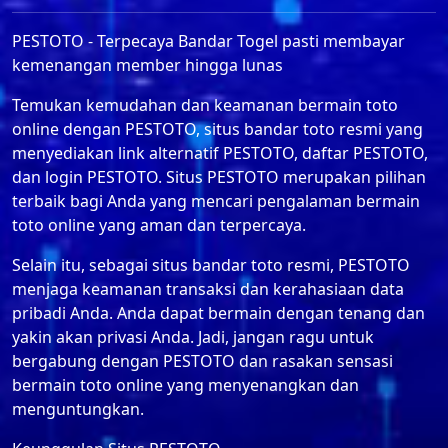
PESTOTO - Terpecaya Bandar Togel pasti membayar
kemenangan member hingga lunas
Temukan kemudahan dan keamanan bermain toto
online dengan PESTOTO, situs bandar toto resmi yang
menyediakan link alternatif PESTOTO, daftar PESTOTO,
dan login PESTOTO. Situs PESTOTO merupakan pilihan
terbaik bagi Anda yang mencari pengalaman bermain
toto online yang aman dan terpercaya.
Selain itu, sebagai situs bandar toto resmi, PESTOTO
menjaga keamanan transaksi dan kerahasiaan data
pribadi Anda. Anda dapat bermain dengan tenang dan
yakin akan privasi Anda. Jadi, jangan ragu untuk
bergabung dengan PESTOTO dan rasakan sensasi
bermain toto online yang menyenangkan dan
menguntungkan.