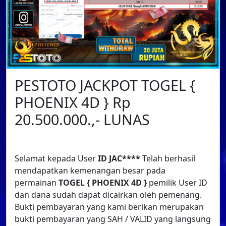
PESTOTO JACKPOT TOGEL {
PHOENIX 4D } Rp
20.500.000.,- LUNAS
Selamat kepada User
ID JAC****
Telah berhasil
mendapatkan kemenangan besar pada
permainan
TOGEL
{ PHOENIX 4D }
pemilik User ID
dan dana sudah dapat dicairkan oleh pemenang.
Bukti pembayaran yang kami berikan merupakan
bukti pembayaran yang SAH / VALID yang langsung