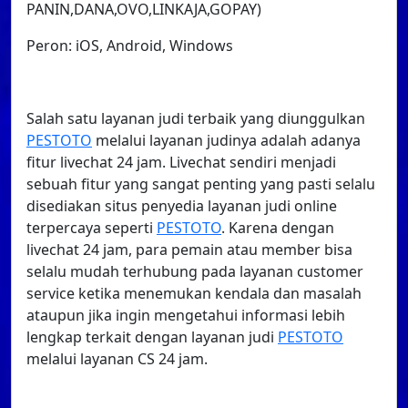
PANIN,DANA,OVO,LINKAJA,GOPAY)
Peron: iOS, Android, Windows
Salah satu layanan judi terbaik yang diunggulkan
PESTOTO
melalui layanan judinya adalah adanya
fitur livechat 24 jam. Livechat sendiri menjadi
sebuah fitur yang sangat penting yang pasti selalu
disediakan situs penyedia layanan judi online
terpercaya seperti
PESTOTO
. Karena dengan
livechat 24 jam, para pemain atau member bisa
selalu mudah terhubung pada layanan customer
service ketika menemukan kendala dan masalah
ataupun jika ingin mengetahui informasi lebih
lengkap terkait dengan layanan judi
PESTOTO
melalui layanan CS 24 jam.