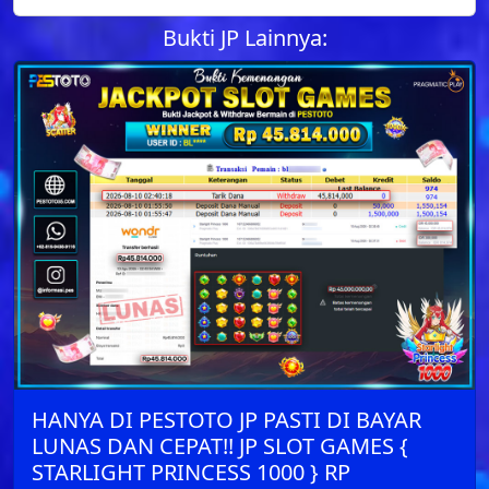
Bukti JP Lainnya:
HANYA DI PESTOTO JP PASTI DI BAYAR
LUNAS DAN CEPAT!! JP SLOT GAMES {
STARLIGHT PRINCESS 1000 } RP