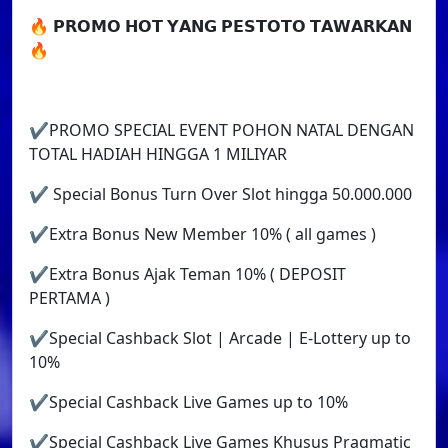
🔥 𝗣𝗥𝗢𝗠𝗢 𝗛𝗢𝗧 𝗬𝗔𝗡𝗚 𝗣𝗘𝗦𝗧𝗢𝗧𝗢 𝗧𝗔𝗪𝗔𝗥𝗞𝗔𝗡
🔥
✔️PROMO SPECIAL EVENT POHON NATAL DENGAN
TOTAL HADIAH HINGGA 1 MILIYAR
✔️ Special Bonus Turn Over Slot hingga 50.000.000
✔️Extra Bonus New Member 10% ( all games )
✔️Extra Bonus Ajak Teman 10% ( DEPOSIT
PERTAMA )
✔️Special Cashback Slot | Arcade | E-Lottery up to
10%
✔️Special Cashback Live Games up to 10%
✔️Special Cashback Live Games Khusus Pragmatic