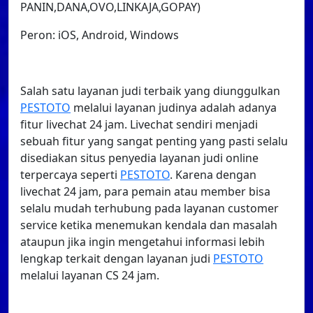
PANIN,DANA,OVO,LINKAJA,GOPAY)
Peron: iOS, Android, Windows
Salah satu layanan judi terbaik yang diunggulkan
PESTOTO
melalui layanan judinya adalah adanya
fitur livechat 24 jam. Livechat sendiri menjadi
sebuah fitur yang sangat penting yang pasti selalu
disediakan situs penyedia layanan judi online
terpercaya seperti
PESTOTO
. Karena dengan
livechat 24 jam, para pemain atau member bisa
selalu mudah terhubung pada layanan customer
service ketika menemukan kendala dan masalah
ataupun jika ingin mengetahui informasi lebih
lengkap terkait dengan layanan judi
PESTOTO
melalui layanan CS 24 jam.