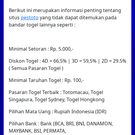
Berikut ini merupakan informasi penting tentang
situs
pestoto
yang tidak dapat ditemukan pada
bandar togel lainnya seperti :
Minimal Setoran : Rp. 5.000,-
Diskon Togel : 4D = 66,5% | 3D = 59,5% | 2D = 29.5%
( Semua Pasaran Togel )
Minimal Taruhan Togel : Rp. 100,-
Pasaran Togel Terbaik : Totomacau, Togel
Singapura, Togel Sydney, Togel Hongkong
Pilihan Mata Uang : Rupiah Indonesia (IDR)
Pilihan Bank : Bank (BCA, BRI, BNI, DANAMON,
MAYBANK, BSI, PERMATA,