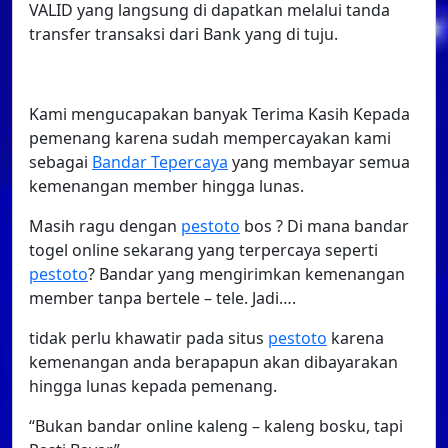
VALID yang langsung di dapatkan melalui tanda
transfer transaksi dari Bank yang di tuju.
Kami mengucapakan banyak Terima Kasih Kepada
pemenang karena sudah mempercayakan kami
sebagai
Bandar Tepercaya
yang membayar semua
kemenangan member hingga lunas.
Masih ragu dengan
pestoto
bos ? Di mana bandar
togel online sekarang yang terpercaya seperti
pestoto
? Bandar yang mengirimkan kemenangan
member tanpa bertele – tele. Jadi….
tidak perlu khawatir pada situs
pestoto
karena
kemenangan anda berapapun akan dibayarakan
hingga lunas kepada pemenang.
“Bukan bandar online kaleng – kaleng bosku, tapi