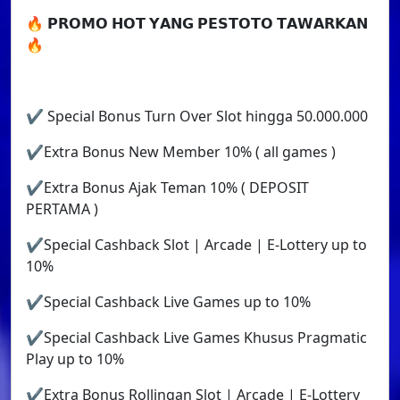
🔥 𝗣𝗥𝗢𝗠𝗢 𝗛𝗢𝗧 𝗬𝗔𝗡𝗚 𝗣𝗘𝗦𝗧𝗢𝗧𝗢 𝗧𝗔𝗪𝗔𝗥𝗞𝗔𝗡
🔥
✔️ Special Bonus Turn Over Slot hingga 50.000.000
✔️Extra Bonus New Member 10% ( all games )
✔️Extra Bonus Ajak Teman 10% ( DEPOSIT
PERTAMA )
✔️Special Cashback Slot | Arcade | E-Lottery up to
10%
✔️Special Cashback Live Games up to 10%
✔️Special Cashback Live Games Khusus Pragmatic
Play up to 10%
✔️Extra Bonus Rollingan Slot | Arcade | E-Lottery