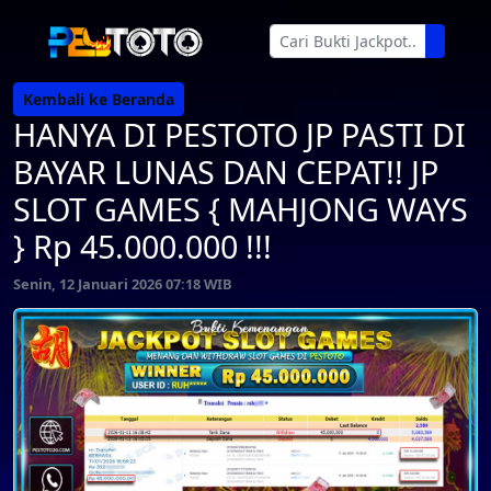
Kembali ke Beranda
HANYA DI PESTOTO JP PASTI DI
BAYAR LUNAS DAN CEPAT!! JP
SLOT GAMES { MAHJONG WAYS
} Rp 45.000.000 !!!
Senin, 12 Januari 2026 07:18 WIB