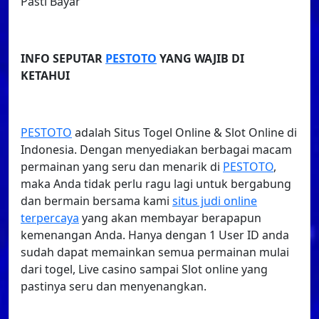
Pasti Bayar”
INFO SEPUTAR
PESTOTO
YANG WAJIB DI
KETAHUI
PESTOTO
adalah Situs Togel Online & Slot Online di
Indonesia. Dengan menyediakan berbagai macam
permainan yang seru dan menarik di
PESTOTO
,
maka Anda tidak perlu ragu lagi untuk bergabung
dan bermain bersama kami
situs judi online
terpercaya
yang akan membayar berapapun
kemenangan Anda. Hanya dengan 1 User ID anda
sudah dapat memainkan semua permainan mulai
dari togel, Live casino sampai Slot online yang
pastinya seru dan menyenangkan.