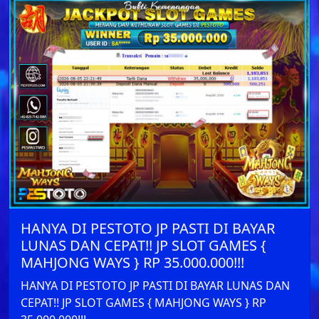
HANYA DI PESTOTO JP PASTI DI BAYAR
LUNAS DAN CEPAT!! JP SLOT GAMES {
MAHJONG WAYS } RP 35.000.000!!!
HANYA DI PESTOTO JP PASTI DI BAYAR LUNAS DAN
CEPAT!! JP SLOT GAMES { MAHJONG WAYS } RP