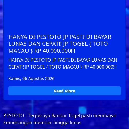
HANYA DI PESTOTO JP PASTI DI BAYAR
LUNAS DAN CEPAT!! JP TOGEL { TOTO
MACAU } RP 40.000.000!!!
HANYA DI PESTOTO JP PASTI DI BAYAR LUNAS DAN
CEPAT!! JP TOGEL { TOTO MACAU } RP 40.000.000!!!
Kamis, 06 Agustus 2026
Read More
PESTOTO - Terpecaya Bandar Togel pasti membayar
kemenangan member hingga lunas