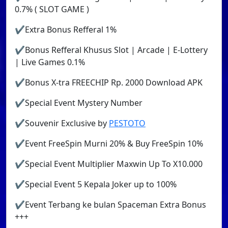
0.7% ( SLOT GAME )
✔️Extra Bonus Refferal 1%
✔️Bonus Refferal Khusus Slot | Arcade | E-Lottery
| Live Games 0.1%
✔️Bonus X-tra FREECHIP Rp. 2000 Download APK
✔️Special Event Mystery Number
✔️Souvenir Exclusive by
PESTOTO
✔️Event FreeSpin Murni 20% & Buy FreeSpin 10%
✔️Special Event Multiplier Maxwin Up To X10.000
✔️Special Event 5 Kepala Joker up to 100%
✔️Event Terbang ke bulan Spaceman Extra Bonus
+++