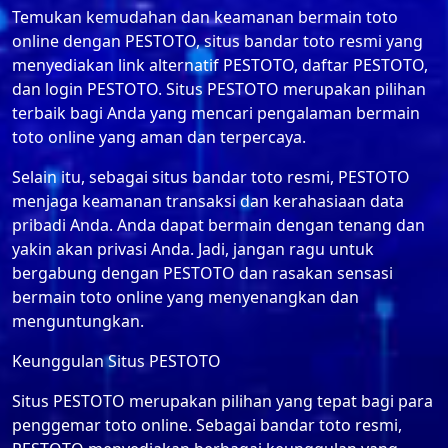
Temukan kemudahan dan keamanan bermain toto
online dengan PESTOTO, situs bandar toto resmi yang
menyediakan link alternatif PESTOTO, daftar PESTOTO,
dan login PESTOTO. Situs PESTOTO merupakan pilihan
terbaik bagi Anda yang mencari pengalaman bermain
toto online yang aman dan terpercaya.
Selain itu, sebagai situs bandar toto resmi, PESTOTO
menjaga keamanan transaksi dan kerahasiaan data
pribadi Anda. Anda dapat bermain dengan tenang dan
yakin akan privasi Anda. Jadi, jangan ragu untuk
bergabung dengan PESTOTO dan rasakan sensasi
bermain toto online yang menyenangkan dan
menguntungkan.
Keunggulan Situs PESTOTO
Situs PESTOTO merupakan pilihan yang tepat bagi para
penggemar toto online. Sebagai bandar toto resmi,