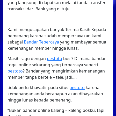
yang langsung di dapatkan melalui tanda transfer
transaksi dari Bank yang di tuju.
Kami mengucapakan banyak Terima Kasih Kepada
pemenang karena sudah mempercayakan kami
sebagai
Bandar Tepercaya
yang membayar semua
kemenangan member hingga lunas.
Masih ragu dengan
pestoto
bos ? Di mana bandar
togel online sekarang yang terpercaya seperti
pestoto
? Bandar yang mengirimkan kemenangan
member tanpa bertele – tele. Jadi….
tidak perlu khawatir pada situs
pestoto
karena
kemenangan anda berapapun akan dibayarakan
hingga lunas kepada pemenang.
“Bukan bandar online kaleng – kaleng bosku, tapi