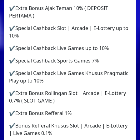
✔️Extra Bonus Ajak Teman 10% ( DEPOSIT
PERTAMA )
✔️Special Cashback Slot | Arcade | E-Lottery up to
10%
✔️Special Cashback Live Games up to 10%
✔️Special Cashback Sports Games 7%
✔️Special Cashback Live Games Khusus Pragmatic
Play up to 10%
✔️Extra Bonus Rollingan Slot | Arcade | E-Lottery
0.7% ( SLOT GAME )
✔️Extra Bonus Refferal 1%
✔️Bonus Refferal Khusus Slot | Arcade | E-Lottery
| Live Games 0.1%