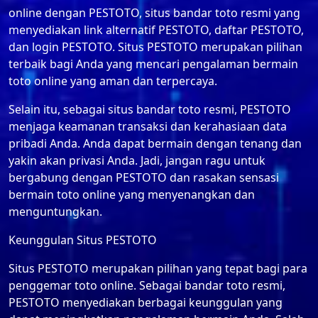
online dengan PESTOTO, situs bandar toto resmi yang
menyediakan link alternatif PESTOTO, daftar PESTOTO,
dan login PESTOTO. Situs PESTOTO merupakan pilihan
terbaik bagi Anda yang mencari pengalaman bermain
toto online yang aman dan terpercaya.
Selain itu, sebagai situs bandar toto resmi, PESTOTO
menjaga keamanan transaksi dan kerahasiaan data
pribadi Anda. Anda dapat bermain dengan tenang dan
yakin akan privasi Anda. Jadi, jangan ragu untuk
bergabung dengan PESTOTO dan rasakan sensasi
bermain toto online yang menyenangkan dan
menguntungkan.
Keunggulan Situs PESTOTO
Situs PESTOTO merupakan pilihan yang tepat bagi para
penggemar toto online. Sebagai bandar toto resmi,
PESTOTO menyediakan berbagai keunggulan yang