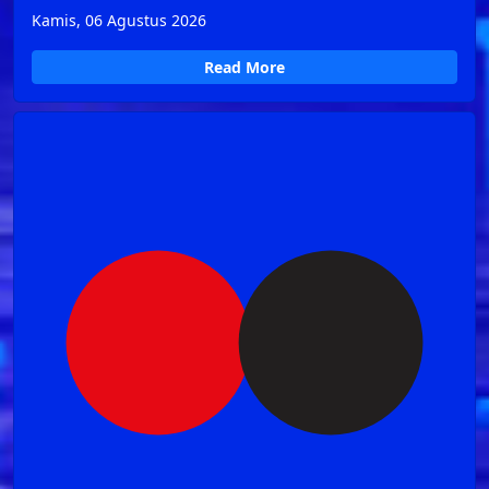
Kamis, 06 Agustus 2026
Read More