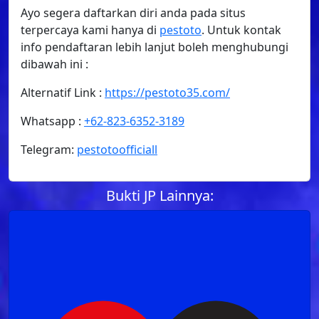
Ayo segera daftarkan diri anda pada situs
terpercaya kami hanya di
pestoto
. Untuk kontak
info pendaftaran lebih lanjut boleh menghubungi
dibawah ini :
Alternatif Link :
https://pestoto35.com/
Whatsapp :
+62-823-6352-3189
Telegram:
pestotoofficiall
Bukti JP Lainnya: