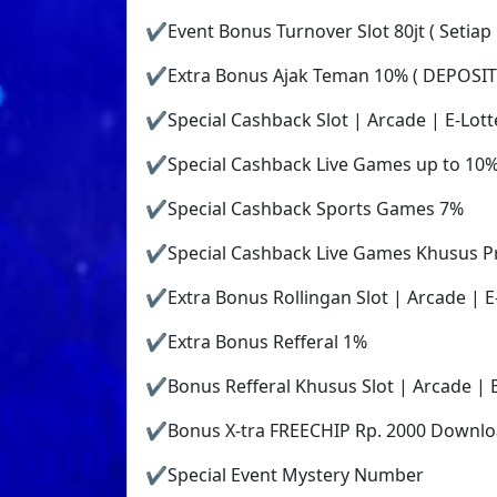
✔️Event Bonus Turnover Slot 80jt ( Setiap
✔️Extra Bonus Ajak Teman 10% ( DEPOSI
✔️Special Cashback Slot | Arcade | E-Lott
✔️Special Cashback Live Games up to 10
✔️Special Cashback Sports Games 7%
✔️Special Cashback Live Games Khusus P
✔️Extra Bonus Rollingan Slot | Arcade | E
✔️Extra Bonus Refferal 1%
✔️Bonus Refferal Khusus Slot | Arcade | 
✔️Bonus X-tra FREECHIP Rp. 2000 Downl
✔️Special Event Mystery Number