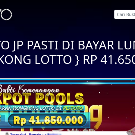
O JP PASTI DI BAYAR LU
ONG LOTTO } RP 41.650.