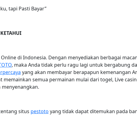
u, tapi Pasti Bayar”
 KETAHUI
ot Online di Indonesia. Dengan menyediakan berbagai maca
TOTO
, maka Anda tidak perlu ragu lagi untuk bergabung d
terpercaya
yang akan membayar berapapun kemenangan An
t memainkan semua permainan mulai dari togel, Live casi
an menyenangkan.
tentang situs
pestoto
yang tidak dapat ditemukan pada ba