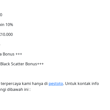
00
pin 10%
X10.000
%
a Bonus +++
 Black Scatter Bonus+++
s terpercaya kami hanya di
pestoto
. Untuk kontak info
gi dibawah ini :