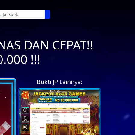
NAS DAN CEPAT!!
000 !!!
Bukti JP Lainnya: