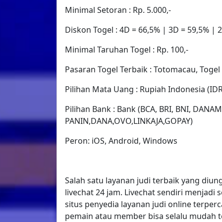
Minimal Setoran : Rp. 5.000,-
Diskon Togel : 4D = 66,5% | 3D = 59,5% | 
Minimal Taruhan Togel : Rp. 100,-
Pasaran Togel Terbaik : Totomacau, Toge
Pilihan Mata Uang : Rupiah Indonesia (IDR
Pilihan Bank : Bank (BCA, BRI, BNI, DAN
PANIN,DANA,OVO,LINKAJA,GOPAY)
Peron: iOS, Android, Windows
Salah satu layanan judi terbaik yang diu
livechat 24 jam. Livechat sendiri menjadi 
situs penyedia layanan judi online terper
pemain atau member bisa selalu mudah 