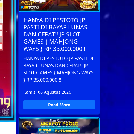
HANYA DI PESTOTO JP
PASTI DI BAYAR LUNAS
DAN CEPAT!! JP SLOT
GAMES { MAHJONG
WAYS } RP 35.000.000!!!
HANYA DI PESTOTO JP PASTI DI
BAYAR LUNAS DAN CEPAT!! JP
SLOT GAMES { MAHJONG WAYS
} RP 35.000.000!!!
Kamis, 06 Agustus 2026
Read More