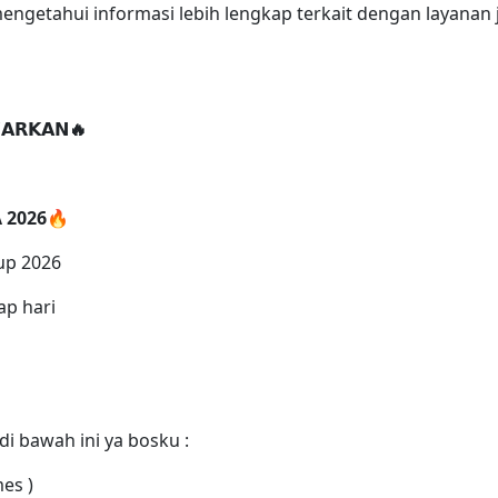
engetahui informasi lebih lengkap terkait dengan layanan 
𝗔𝗥𝗞𝗔𝗡🔥
 2026
🔥
up 2026
ap hari
i bawah ini ya bosku :
es )