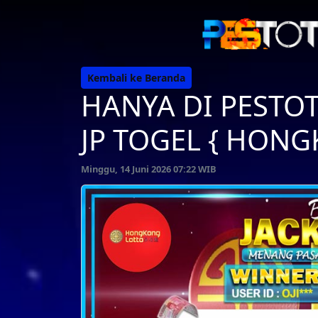
Kembali ke Beranda
HANYA DI PESTOT
JP TOGEL { HONGK
Minggu, 14 Juni 2026 07:22 WIB