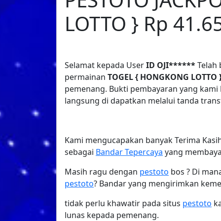
LOTTO } Rp 41.6
Selamat kepada User
ID OJI******
Telah
permainan
TOGEL { HONGKONG LOTTO 
pemenang. Bukti pembayaran yang kami 
langsung di dapatkan melalui tanda transf
Kami mengucapakan banyak Terima Kasi
sebagai
Bandar Tepercaya
yang membayar
Masih ragu dengan
pestoto
bos ? Di mana
pestoto
? Bandar yang mengirimkan kemen
tidak perlu khawatir pada situs
pestoto
ka
lunas kepada pemenang.