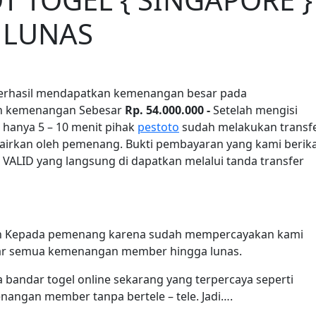
- LUNAS
berhasil mendapatkan kemenangan besar pada
 kemenangan Sebesar
Rp. 54.000.000 -
Setelah mengisi
hanya 5 – 10 menit pihak
pestoto
sudah melakukan transfe
cairkan oleh pemenang. Bukti pembayaran yang kami berik
VALID yang langsung di dapatkan melalui tanda transfer
h Kepada pemenang karena sudah mempercayakan kami
 semua kemenangan member hingga lunas.
 bandar togel online sekarang yang terpercaya seperti
angan member tanpa bertele – tele. Jadi….