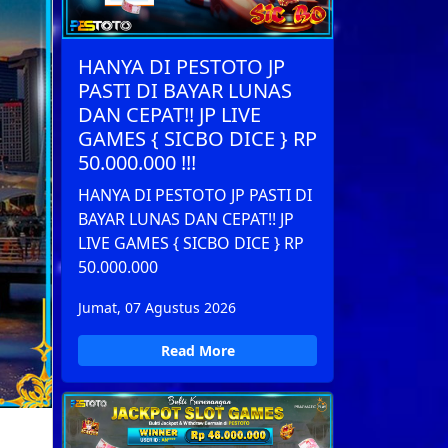
HANYA DI PESTOTO JP
PASTI DI BAYAR LUNAS
DAN CEPAT!! JP LIVE
GAMES { SICBO DICE } RP
50.000.000 !!!
HANYA DI PESTOTO JP PASTI DI
BAYAR LUNAS DAN CEPAT!! JP
LIVE GAMES { SICBO DICE } RP
50.000.000
Jumat, 07 Agustus 2026
Read More