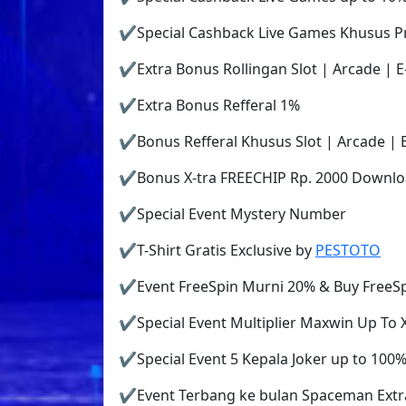
✔️Special Cashback Live Games Khusus P
✔️Extra Bonus Rollingan Slot | Arcade | E
✔️Extra Bonus Refferal 1%
✔️Bonus Refferal Khusus Slot | Arcade | 
✔️Bonus X-tra FREECHIP Rp. 2000 Downl
✔️Special Event Mystery Number
✔️T-Shirt Gratis Exclusive by
PESTOTO
✔️Event FreeSpin Murni 20% & Buy FreeS
✔️Special Event Multiplier Maxwin Up To 
✔️Special Event 5 Kepala Joker up to 100
✔️Event Terbang ke bulan Spaceman Extr