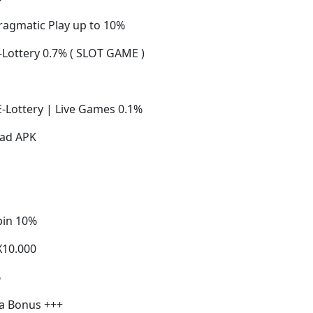
ragmatic Play up to 10%
-Lottery 0.7% ( SLOT GAME )
E-Lottery | Live Games 0.1%
oad APK
pin 10%
X10.000
%
a Bonus +++