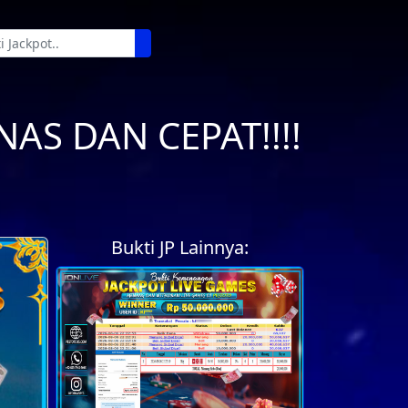
NAS DAN CEPAT!!!!
Bukti JP Lainnya: