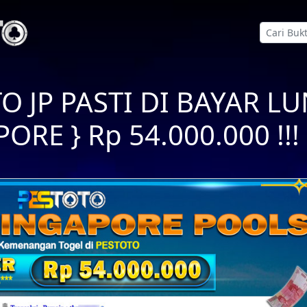
 JP PASTI DI BAYAR LU
ORE } Rp 54.000.000 !!!