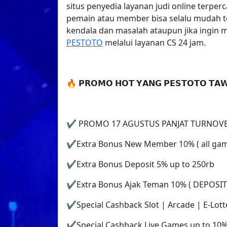
situs penyedia layanan judi online terper
pemain atau member bisa selalu mudah 
kendala dan masalah ataupun jika ingin m
PESTOTO
melalui layanan CS 24 jam.
🔥 𝗣𝗥𝗢𝗠𝗢 𝗛𝗢𝗧 𝗬𝗔𝗡𝗚 𝗣𝗘𝗦𝗧𝗢𝗧𝗢 𝗧𝗔
✔️ PROMO 17 AGUSTUS PANJAT TURNOVER
✔️Extra Bonus New Member 10% ( all gam
✔️Extra Bonus Deposit 5% up to 250rb
✔️Extra Bonus Ajak Teman 10% ( DEPOSI
✔️Special Cashback Slot | Arcade | E-Lott
✔️Special Cashback Live Games up to 10