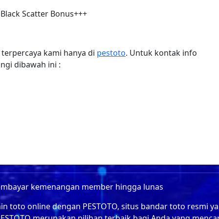
 Black Scatter Bonus+++
s terpercaya kami hanya di
pestoto
. Untuk kontak info
gi dibawah ini :
membayar kemenangan member hingga lunas
oto online dengan PESTOTO, situs bandar toto resmi yan
 PESTOTO merupakan pilihan terbaik bagi Anda yang menca