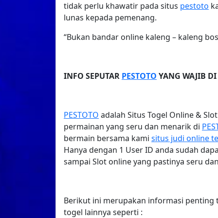
tidak perlu khawatir pada situs
pestoto
ka
lunas kepada pemenang.
“Bukan bandar online kaleng – kaleng bosk
INFO SEPUTAR
PESTOTO
YANG WAJIB DI
PESTOTO
adalah Situs Togel Online & Sl
permainan yang seru dan menarik di
PES
bermain bersama kami
situs judi online 
Hanya dengan 1 User ID anda sudah dapa
sampai Slot online yang pastinya seru d
Berikut ini merupakan informasi penting 
togel lainnya seperti :