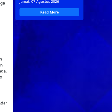
Jumat, 07 Agustus 2026
gga
Read More
m
an
da.
no
ndar