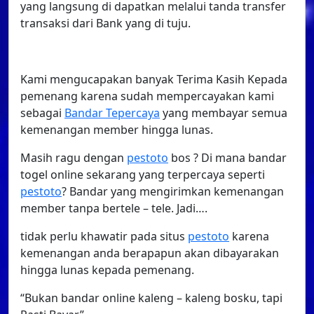
yang langsung di dapatkan melalui tanda transfer
transaksi dari Bank yang di tuju.
Kami mengucapakan banyak Terima Kasih Kepada
pemenang karena sudah mempercayakan kami
sebagai
Bandar Tepercaya
yang membayar semua
kemenangan member hingga lunas.
Masih ragu dengan
pestoto
bos ? Di mana bandar
togel online sekarang yang terpercaya seperti
pestoto
? Bandar yang mengirimkan kemenangan
member tanpa bertele – tele. Jadi….
tidak perlu khawatir pada situs
pestoto
karena
kemenangan anda berapapun akan dibayarakan
hingga lunas kepada pemenang.
“Bukan bandar online kaleng – kaleng bosku, tapi