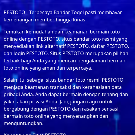
PESTOTO - Terpecaya Bandar Togel pasti membayar
kemenangan member hingga lunas
Temukan kemudahan dan keamanan bermain toto
online dengan PESTOTO, situs bandar toto resmi yang
menyediakan link alternatif PESTOTO, daftar PESTOTO,
dan login PESTOTO. Situs PESTOTO merupakan pilihan
terbaik bagi Anda yang mencari pengalaman bermain
toto online yang aman dan terpercaya.
Selain itu, sebagai situs bandar toto resmi, PESTOTO
menjaga keamanan transaksi dan kerahasiaan data
pribadi Anda. Anda dapat bermain dengan tenang dan
yakin akan privasi Anda. Jadi, jangan ragu untuk
bergabung dengan PESTOTO dan rasakan sensasi
bermain toto online yang menyenangkan dan
menguntungkan.