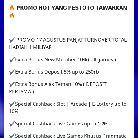
🔥 𝗣𝗥𝗢𝗠𝗢 𝗛𝗢𝗧 𝗬𝗔𝗡𝗚 𝗣𝗘𝗦𝗧𝗢𝗧𝗢 𝗧𝗔𝗪𝗔𝗥𝗞𝗔𝗡
🔥
✔️ PROMO 17 AGUSTUS PANJAT TURNOVER TOTAL
HADIAH 1 MILIYAR
✔️Extra Bonus New Member 10% ( all games )
✔️Extra Bonus Deposit 5% up to 250rb
✔️Extra Bonus Ajak Teman 10% ( DEPOSIT
PERTAMA )
✔️Special Cashback Slot | Arcade | E-Lottery up to
10%
✔️Special Cashback Live Games up to 10%
✔️Special Cashback Live Games Khusus Pragmatic