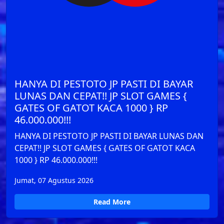
HANYA DI PESTOTO JP PASTI DI BAYAR
LUNAS DAN CEPAT!! JP SLOT GAMES {
GATES OF GATOT KACA 1000 } RP
46.000.000!!!
HANYA DI PESTOTO JP PASTI DI BAYAR LUNAS DAN
CEPAT!! JP SLOT GAMES { GATES OF GATOT KACA
1000 } RP 46.000.000!!!
Jumat, 07 Agustus 2026
Read More