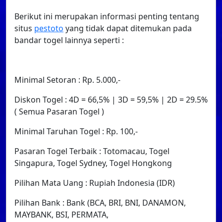
Berikut ini merupakan informasi penting tentang
situs
pestoto
yang tidak dapat ditemukan pada
bandar togel lainnya seperti :
Minimal Setoran : Rp. 5.000,-
Diskon Togel : 4D = 66,5% | 3D = 59,5% | 2D = 29.5%
( Semua Pasaran Togel )
Minimal Taruhan Togel : Rp. 100,-
Pasaran Togel Terbaik : Totomacau, Togel
Singapura, Togel Sydney, Togel Hongkong
Pilihan Mata Uang : Rupiah Indonesia (IDR)
Pilihan Bank : Bank (BCA, BRI, BNI, DANAMON,
MAYBANK, BSI, PERMATA,