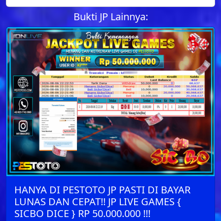
Bukti JP Lainnya:
HANYA DI PESTOTO JP PASTI DI BAYAR
LUNAS DAN CEPAT!! JP LIVE GAMES {
SICBO DICE } RP 50.000.000 !!!