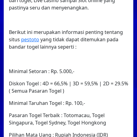
dari togel, Live casino sampai Slot online yang
pastinya seru dan menyenangkan.
Berikut ini merupakan informasi penting tentang
situs
pestoto
yang tidak dapat ditemukan pada
bandar togel lainnya seperti :
Minimal Setoran : Rp. 5.000,-
Diskon Togel : 4D = 66,5% | 3D = 59,5% | 2D = 29.5%
( Semua Pasaran Togel )
Minimal Taruhan Togel : Rp. 100,-
Pasaran Togel Terbaik : Totomacau, Togel
Singapura, Togel Sydney, Togel Hongkong
Pilihan Mata Uang : Rupiah Indonesia (IDR)