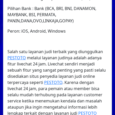
Pilihan Bank : Bank (BCA, BRI, BNI, DANAMON,
MAYBANK, BSI, PERMATA,
PANIN,DANA,OVO,LINKAJA,GOPAY)
Peron: iOS, Android, Windows
Salah satu layanan judi terbaik yang diunggulkan
PESTOTO
melalui layanan judinya adalah adanya
fitur livechat 24 jam. Livechat sendiri menjadi
sebuah fitur yang sangat penting yang pasti selalu
disediakan situs penyedia layanan judi online
terpercaya seperti
PESTOTO
. Karena dengan
livechat 24 jam, para pemain atau member bisa
selalu mudah terhubung pada layanan customer
service ketika menemukan kendala dan masalah
ataupun jika ingin mengetahui informasi lebih
lengkap terkait dengan layanan judi
PESTOTO