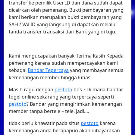
transfer ke pemilik User ID dan dana sudah dapat
dicairkan oleh pemenang. Bukti pembayaran yang
kami berikan merupakan bukti pembayaran yang
SAH / VALID yang langsung di dapatkan melalui
tanda transfer transaksi dari Bank yang di tuju.
Kami mengucapakan banyak Terima Kasih Kepada
pemenang karena sudah mempercayakan kami
sebagai
Bandar Tepercaya
yang membayar semua
kemenangan member hingga lunas.
Masih ragu dengan
pestoto
bos ? Di mana bandar
togel online sekarang yang terpercaya seperti
pestoto
? Bandar yang mengirimkan kemenangan
member tanpa bertele – tele. Jadi….
tidak perlu khawatir pada situs
pestoto
karena
kemenangan anda berapapun akan dibayarakan