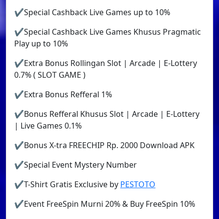
✔️Special Cashback Live Games up to 10%
✔️Special Cashback Live Games Khusus Pragmatic
Play up to 10%
✔️Extra Bonus Rollingan Slot | Arcade | E-Lottery
0.7% ( SLOT GAME )
✔️Extra Bonus Refferal 1%
✔️Bonus Refferal Khusus Slot | Arcade | E-Lottery
| Live Games 0.1%
✔️Bonus X-tra FREECHIP Rp. 2000 Download APK
✔️Special Event Mystery Number
✔️T-Shirt Gratis Exclusive by
PESTOTO
✔️Event FreeSpin Murni 20% & Buy FreeSpin 10%