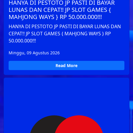
HANYA DI PESTOTO JP PASTI DI BAYAR
LUNAS DAN CEPAT!! JP SLOT GAMES {
MAHJONG WAYS } RP 50.000.000!!!
HANYA DI PESTOTO JP PASTI DI BAYAR LUNAS DAN
CEPAT!! JP SLOT GAMES { MAHJONG WAYS } RP
50.000.000!!!
Minggu, 09 Agustus 2026
Read More