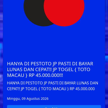
HANYA DI PESTOTO JP PASTI DI BAYAR
LUNAS DAN CEPAT!! JP TOGEL { TOTO
MACAU } RP 45.000.000!!!
HANYA DI PESTOTO JP PASTI DI BAYAR LUNAS DAN
CEPAT!! JP TOGEL { TOTO MACAU } RP 45.000.000
Minggu, 09 Agustus 2026