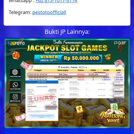
Whatsapp :
+62 813-1017-5114
Telegram:
pestotoofficiall
Bukti JP Lainnya: