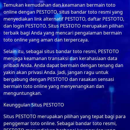
Temukan kemudahan dan keamanan bermain toto
online dengan PESTOTO, situs bandar toto resmi yang
menyediakan link alternatif PESTOTO, daftar PESTOTO,
dan login PESTOTO. Situs PESTOTO merupakan pilihan
terbaik bagi Anda yang mencari pengalaman bermain
toto online yang aman dan terpercaya.
Selain itu, sebagai situs bandar toto resmi, PESTOTO
menjaga keamanan transaksi dan kerahasiaan data
pribadi Anda. Anda dapat bermain dengan tenang dan
yakin akan privasi Anda. Jadi, jangan ragu untuk
bergabung dengan PESTOTO dan rasakan sensasi
bermain toto online yang menyenangkan dan
menguntungkan.
Keunggulan Situs PESTOTO
Situs PESTOTO merupakan pilihan yang tepat bagi para
penggemar toto online. Sebagai bandar toto resmi,