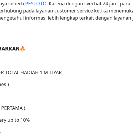
caya seperti
PESTOTO
. Karena dengan livechat 24 jam, para
terhubung pada layanan customer service ketika menemuk
engetahui informasi lebih lengkap terkait dengan layanan 
𝗪𝗔𝗥𝗞𝗔𝗡🔥
 TOTAL HADIAH 1 MILIYAR
es )
T PERTAMA )
ery up to 10%
%