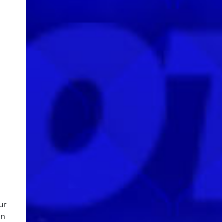
ur
an