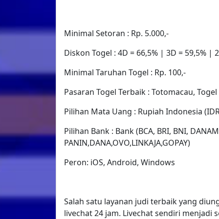
Minimal Setoran : Rp. 5.000,-
Diskon Togel : 4D = 66,5% | 3D = 59,5% | 
Minimal Taruhan Togel : Rp. 100,-
Pasaran Togel Terbaik : Totomacau, Toge
Pilihan Mata Uang : Rupiah Indonesia (IDR
Pilihan Bank : Bank (BCA, BRI, BNI, DAN
PANIN,DANA,OVO,LINKAJA,GOPAY)
Peron: iOS, Android, Windows
Salah satu layanan judi terbaik yang diu
livechat 24 jam. Livechat sendiri menjadi 