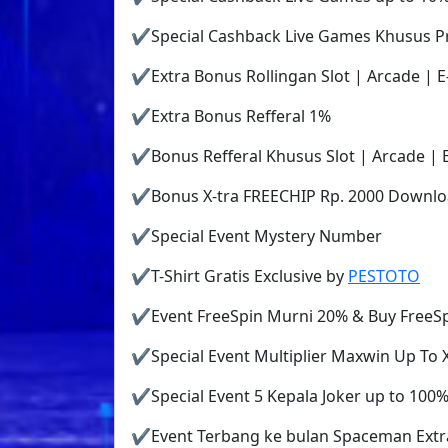
✔️Special Cashback Live Games Khusus P
✔️Extra Bonus Rollingan Slot | Arcade | E
✔️Extra Bonus Refferal 1%
✔️Bonus Refferal Khusus Slot | Arcade | 
✔️Bonus X-tra FREECHIP Rp. 2000 Downl
✔️Special Event Mystery Number
✔️T-Shirt Gratis Exclusive by
PESTOTO
✔️Event FreeSpin Murni 20% & Buy FreeS
✔️Special Event Multiplier Maxwin Up To 
✔️Special Event 5 Kepala Joker up to 100
✔️Event Terbang ke bulan Spaceman Extr