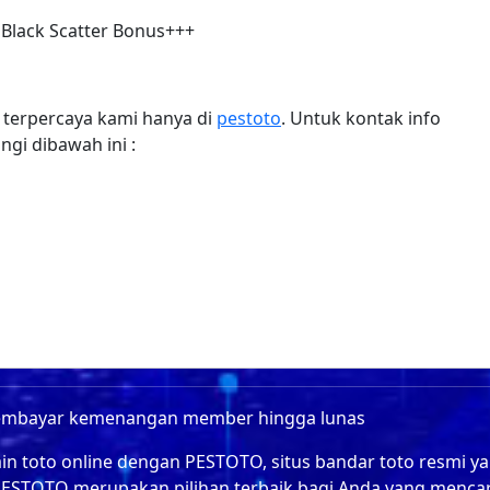
 Black Scatter Bonus+++
s terpercaya kami hanya di
pestoto
. Untuk kontak info
gi dibawah ini :
membayar kemenangan member hingga lunas
oto online dengan PESTOTO, situs bandar toto resmi yan
 PESTOTO merupakan pilihan terbaik bagi Anda yang menca