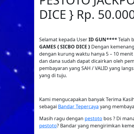
DICE } Rp. 50.00
Selamat kepada User
ID GUN
****
Telah 
GAMES
{ SICBO DICE }
Dengan kemenang
dengan kurung waktu hanya 5 – 10 menit
dan dana sudah dapat dicairkan oleh pe
pembayaran yang SAH / VALID yang langsu
yang di tuju.
Kami mengucapakan banyak Terima Kasi
sebagai
Bandar Tepercaya
yang membayar
Masih ragu dengan
pestoto
bos ? Di mana
pestoto
? Bandar yang mengirimkan kemen