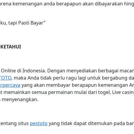
rena kemenangan anda berapapun akan dibayarakan hin
u, tapi Pasti Bayar”
 KETAHUI
ot Online di Indonesia. Dengan menyediakan berbagai maca
TOTO
, maka Anda tidak perlu ragu lagi untuk bergabung d
terpercaya
yang akan membayar berapapun kemenangan An
t memainkan semua permainan mulai dari togel, Live casi
an menyenangkan.
tentang situs
pestoto
yang tidak dapat ditemukan pada ba