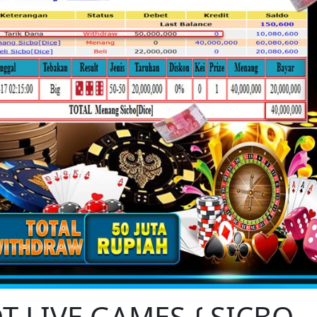
T LIVE GAMES { SICBO