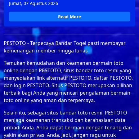
Jumat, 07 Agustus 2026
Read More
PESTOTO - Terpecaya Bandar Togel pasti membayar
kemenangan member hingga lunas
Temukan kemudahan dan keamanan bermain toto
online dengan PESTOTO, situs bandar toto resmi yang
menyediakan link alternatif PESTOTO, daftar PESTOTO,
dan login PESTOTO. Situs PESTOTO merupakan pilihan
terbaik bagi Anda yang mencari pengalaman bermain
toto online yang aman dan terpercaya.
Selain itu, sebagai situs bandar toto resmi, PESTOTO
menjaga keamanan transaksi dan kerahasiaan data
pribadi Anda. Anda dapat bermain dengan tenang dan
yakin akan privasi Anda. Jadi, jangan ragu untuk