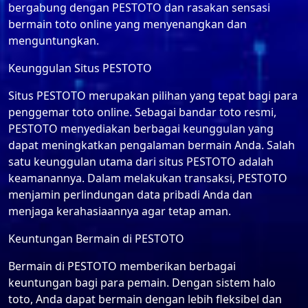
bergabung dengan PESTOTO dan rasakan sensasi
bermain toto online yang menyenangkan dan
menguntungkan.
Keunggulan Situs PESTOTO
Situs PESTOTO merupakan pilihan yang tepat bagi para
penggemar toto online. Sebagai bandar toto resmi,
PESTOTO menyediakan berbagai keunggulan yang
dapat meningkatkan pengalaman bermain Anda. Salah
satu keunggulan utama dari situs PESTOTO adalah
keamanannya. Dalam melakukan transaksi, PESTOTO
menjamin perlindungan data pribadi Anda dan
menjaga kerahasiaannya agar tetap aman.
Keuntungan Bermain di PESTOTO
Bermain di PESTOTO memberikan berbagai
keuntungan bagi para pemain. Dengan sistem halo
toto, Anda dapat bermain dengan lebih fleksibel dan