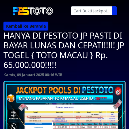
Kembali ke Beranda
HANYA DI PESTOTO JP PASTI DI
BAYAR LUNAS DAN CEPAT!!!!!! JP
TOGEL { TOTO MACAU } Rp.
65.000.000!!!!!
Kamis, 09 Januari 2025 08:16 WIB