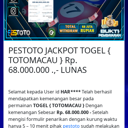
PESTOTO JACKPOT TOGEL {
TOTOMACAU } Rp.
68.000.000 .,- LUNAS
Selamat kepada User id
HAR
****
Telah berhasil
mendapatkan kemenangan besar pada
permainan
TOGEL { TOTOMACAU }
Dengan
kemenangan Sebesar
Rp. 68.000.000 -
Setelah
mengisi formulir penarikan dengan kurung waktu
hanya 5 – 10 menit pihak
pestoto
sudah melakukan