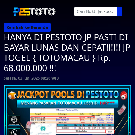
Kembali ke Beranda
HANYA DI PESTOTO JP PASTI DI
BAYAR LUNAS DAN CEPAT!!!!!! JP
TOGEL { TOTOMACAU } Rp.
68.000.000 !!!
Selasa, 03 Juni 2025 08:20 WIB