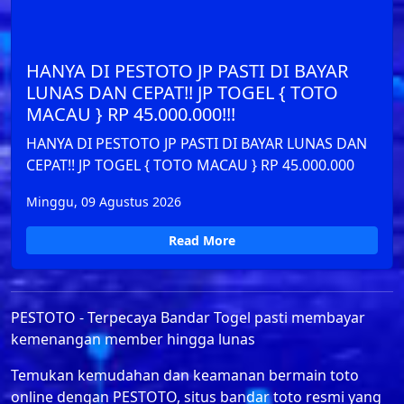
HANYA DI PESTOTO JP PASTI DI BAYAR
LUNAS DAN CEPAT!! JP TOGEL { TOTO
MACAU } RP 45.000.000!!!
HANYA DI PESTOTO JP PASTI DI BAYAR LUNAS DAN
CEPAT!! JP TOGEL { TOTO MACAU } RP 45.000.000
Minggu, 09 Agustus 2026
Read More
PESTOTO - Terpecaya Bandar Togel pasti membayar
kemenangan member hingga lunas
Temukan kemudahan dan keamanan bermain toto
online dengan PESTOTO, situs bandar toto resmi yang