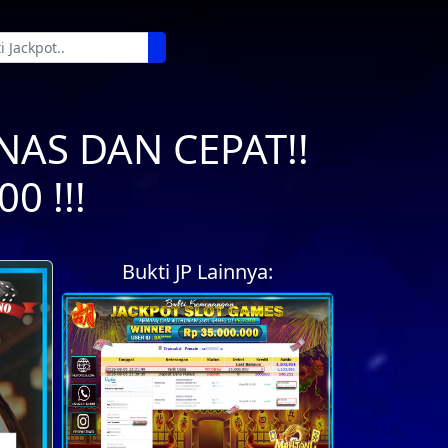
NAS DAN CEPAT!!
0 !!!
Bukti JP Lainnya: