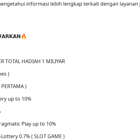
engetahui informasi lebih lengkap terkait dengan layanan 
𝗪𝗔𝗥𝗞𝗔𝗡🔥
 TOTAL HADIAH 1 MILIYAR
es )
T PERTAMA )
ery up to 10%
%
ragmatic Play up to 10%
-Lottery 0.7% ( SLOT GAME )