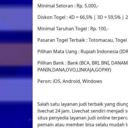
Minimal Setoran : Rp. 5.000,-
Diskon Togel : 4D = 66,5% | 3D = 59,5% | 
Minimal Taruhan Togel : Rp. 100,-
Pasaran Togel Terbaik : Totomacau, Toge
Pilihan Mata Uang : Rupiah Indonesia (IDR
Pilihan Bank : Bank (BCA, BRI, BNI, DAN
PANIN,DANA,OVO,LINKAJA,GOPAY)
Peron: iOS, Android, Windows
Salah satu layanan judi terbaik yang diu
livechat 24 jam. Livechat sendiri menjadi 
situs penyedia layanan judi online terper
pemain atau member bisa selalu mudah 