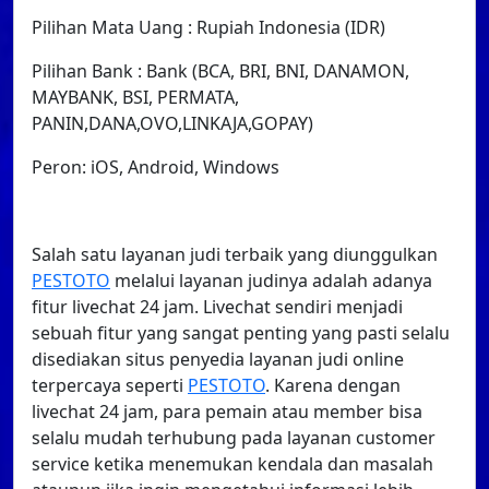
Pilihan Mata Uang : Rupiah Indonesia (IDR)
Pilihan Bank : Bank (BCA, BRI, BNI, DANAMON,
MAYBANK, BSI, PERMATA,
PANIN,DANA,OVO,LINKAJA,GOPAY)
Peron: iOS, Android, Windows
Salah satu layanan judi terbaik yang diunggulkan
PESTOTO
melalui layanan judinya adalah adanya
fitur livechat 24 jam. Livechat sendiri menjadi
sebuah fitur yang sangat penting yang pasti selalu
disediakan situs penyedia layanan judi online
terpercaya seperti
PESTOTO
. Karena dengan
livechat 24 jam, para pemain atau member bisa
selalu mudah terhubung pada layanan customer
service ketika menemukan kendala dan masalah