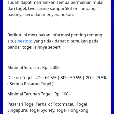
sudah dapat memainkan semua permainan mulai
dari togel, Live casino sampai Slot online yang
pastinya seru dan menyenangkan.
Berikut ini merupakan informasi penting tentang
situs
pestoto
yang tidak dapat ditemukan pada
bandar togel lainnya seperti :
Minimal Setoran : Rp. 2.000,-
Diskon Togel : 4D = 66,5% | 3D = 59,5% | 2D = 29.5%
( Semua Pasaran Togel )
Minimal Taruhan Togel : Rp. 100,-
Pasaran Togel Terbaik : Totomacau, Togel
Singapura, Togel Sydney, Togel Hongkong