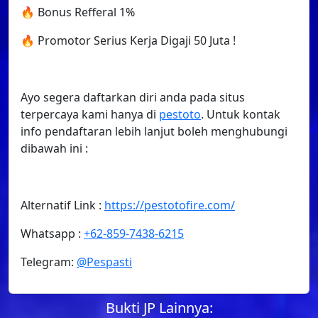
🔥 Bonus Refferal 1%
🔥 Promotor Serius Kerja Digaji 50 Juta !
Ayo segera daftarkan diri anda pada situs
terpercaya kami hanya di
pestoto
. Untuk kontak
info pendaftaran lebih lanjut boleh menghubungi
dibawah ini :
Alternatif Link :
https://pestotofire.com/
Whatsapp :
+62-859-7438-6215
Telegram:
@Pespasti
Bukti JP Lainnya: