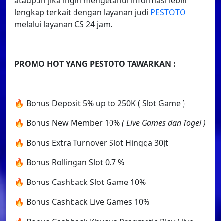
ataupun jika ingin mengetahui informasi lebih
lengkap terkait dengan layanan judi
PESTOTO
melalui layanan CS 24 jam.
PROMO HOT YANG PESTOTO TAWARKAN :
🔥 Bonus Deposit 5% up to 250K ( Slot Game )
🔥 Bonus New Member 10%
( Live Games dan Togel )
🔥 Bonus Extra Turnover Slot Hingga 30jt
🔥 Bonus Rollingan Slot 0.7 %
🔥 Bonus Cashback Slot Game 10%
🔥 Bonus Cashback Live Games 10%