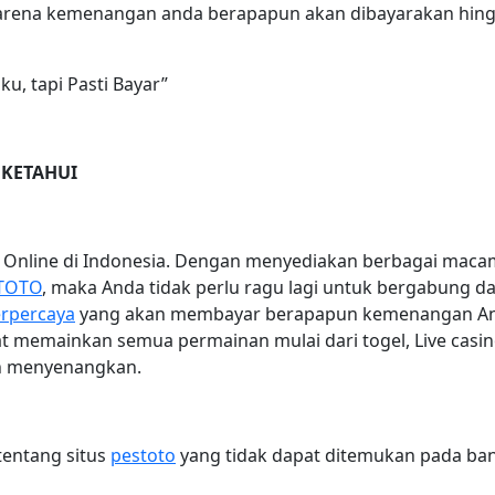
rena kemenangan anda berapapun akan dibayarakan hin
u, tapi Pasti Bayar”
 KETAHUI
ot Online di Indonesia. Dengan menyediakan berbagai maca
TOTO
, maka Anda tidak perlu ragu lagi untuk bergabung d
terpercaya
yang akan membayar berapapun kemenangan An
t memainkan semua permainan mulai dari togel, Live casi
an menyenangkan.
tentang situs
pestoto
yang tidak dapat ditemukan pada ba