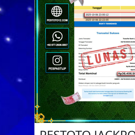
PESTOTO JACKPO