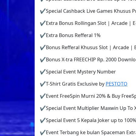
✔️Special Cashback Live Games Khusus P
✔️Extra Bonus Rollingan Slot | Arcade | E
✔️Extra Bonus Refferal 1%
✔️Bonus Refferal Khusus Slot | Arcade | 
✔️Bonus X-tra FREECHIP Rp. 2000 Downl
✔️Special Event Mystery Number
✔️T-Shirt Gratis Exclusive by
PESTOTO
✔️Event FreeSpin Murni 20% & Buy FreeS
✔️Special Event Multiplier Maxwin Up To 
✔️Special Event 5 Kepala Joker up to 100
✔️Event Terbang ke bulan Spaceman Extr