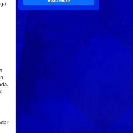
Read More
gga
m
an
da.
no
ndar