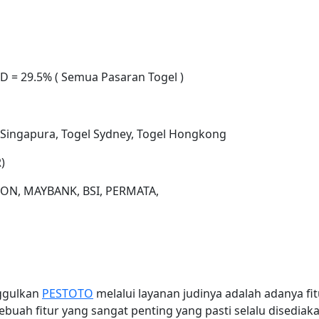
2D = 29.5% ( Semua Pasaran Togel )
l Singapura, Togel Sydney, Togel Hongkong
)
AMON, MAYBANK, BSI, PERMATA,
nggulkan
PESTOTO
melalui layanan judinya adalah adanya fit
sebuah fitur yang sangat penting yang pasti selalu disediak