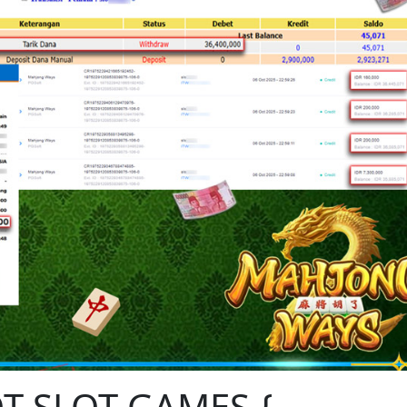
T SLOT GAMES {