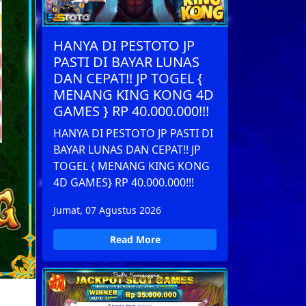
HANYA DI PESTOTO JP
PASTI DI BAYAR LUNAS
DAN CEPAT!! JP TOGEL {
MENANG KING KONG 4D
GAMES } RP 40.000.000!!!
HANYA DI PESTOTO JP PASTI DI
BAYAR LUNAS DAN CEPAT!! JP
TOGEL { MENANG KING KONG
4D GAMES} RP 40.000.000!!!
Jumat, 07 Agustus 2026
Read More