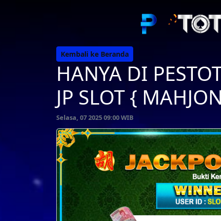
Kembali ke Beranda
HANYA DI PESTOT
JP SLOT { MAHJONG
Selasa, 07 2025 09:00 WIB