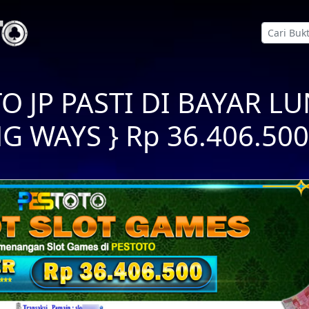
O JP PASTI DI BAYAR LU
 WAYS } Rp 36.406.500 